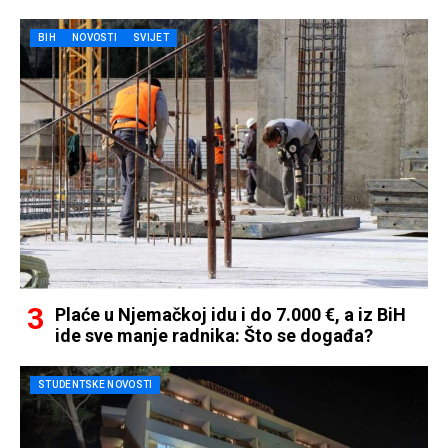
BIH
NOVOSTI
SVIJET
Plaće u Njemačkoj idu i do 7.000 €, a iz BiH
ide sve manje radnika: Što se događa?
STUDENTSKE NOVOSTI