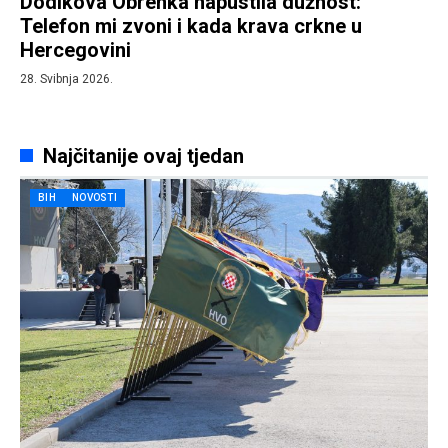
Dodikova Obrenka napustila dužnost:
Telefon mi zvoni i kada krava crkne u
Hercegovini
28. Svibnja 2026.
Najčitanije ovaj tjedan
BIH
NOVOSTI