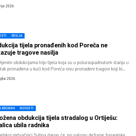
sti u kući u...
pnja 2026.
OSTI
REGIJA
ukcija tijela pronađenih kod Poreča ne
azuje tragove nasilja
ljenim obdukcijama triju tijela koja su u poluraspadnutom stanju u
rtak pronađena u kući kod Poreča nisu pronađeni tragovi koji bi
vali na...
ujka 2026.
A KRONIKA
NOVOSTI
ožena obdukcija tijela stradalog u Ortiješu:
alica ubila radnika
adskoj mrtvačnici Sutina danas će, po nalogu dežurne županijske