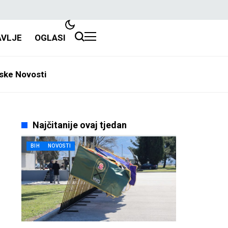
AVLJE
OGLASI
ske Novosti
Najčitanije ovaj tjedan
BIH
NOVOSTI