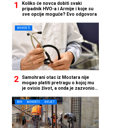
Koliko će novca dobiti svaki
pripadnik HVO-a i Armije i koje su
sve opcije moguće? Evo odgovora
NOVOSTI
Samohrani otac iz Mostara nije
mogao platiti pretragu o kojoj mu
je ovisio život, a onda je zazvonio
telefon…
BIH
NOVOSTI
SVIJET