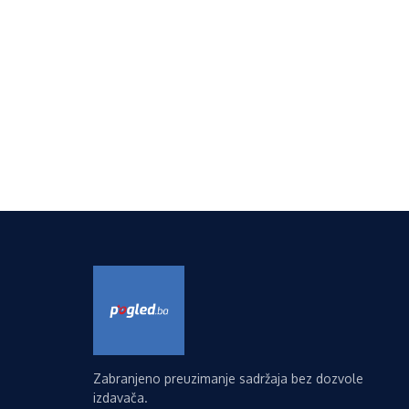
Zabranjeno preuzimanje sadržaja bez dozvole
izdavača.