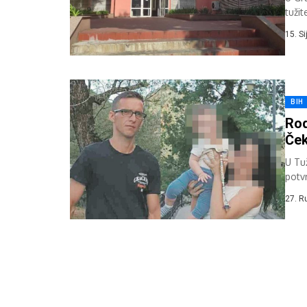
tuži
potvr
15. S
BIH
Rod
Ček
U Tu
potvr
Duran
27. R