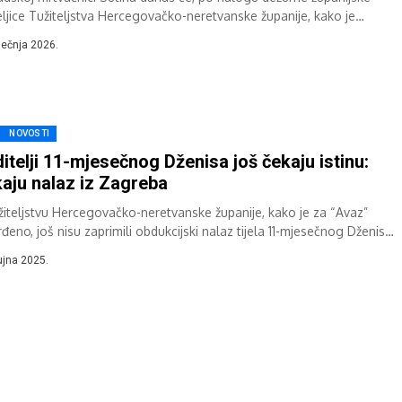
teljice Tužiteljstva Hercegovačko-neretvanske županije, kako je
đeno za „Avaz“, biti obavljena obdukcija tijela...
iječnja 2026.
NOVOSTI
itelji 11-mjesečnog Dženisa još čekaju istinu:
aju nalaz iz Zagreba
žiteljstvu Hercegovačko-neretvanske županije, kako je za “Avaz”
đeno, još nisu zaprimili obdukcijski nalaz tijela 11-mjesečnog Dženisa
ovića, koji je 7. rujna preminuo...
ujna 2025.