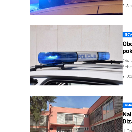
svije
3. Sr
NOV
Obd
pok
Obav
četv
upući
9. Ož
CRN
Nal
Diz
U Gr