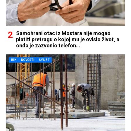
Samohrani otac iz Mostara nije mogao
platiti pretragu o kojoj mu je ovisio život, a
onda je zazvonio telefon…
BIH
NOVOSTI
SVIJET