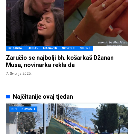
KOŠARKA
LJUBAV
MAGAZIN
NOVOSTI
SPORT
Zaručio se najbolji bh. košarkaš Džanan
Musa, novinarka rekla da
7. Svibnja 2025.
Najčitanije ovaj tjedan
BIH
NOVOSTI