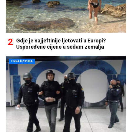
Gdje je najjeftinije ljetovati u Europi?
Uspoređene cijene u sedam zemalja
CRNA KRONIKA