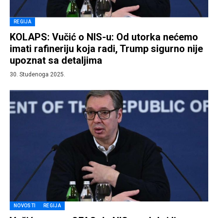
REGIJA
KOLAPS: Vučić o NIS-u: Od utorka nećemo
imati rafineriju koja radi, Trump sigurno nije
upoznat sa detaljima
30. Studenoga 2025.
NOVOSTI
REGIJA