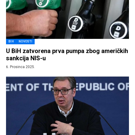
BIH
NOVOSTI
U BiH zatvorena prva pumpa zbog američkih
sankcija NIS-u
6. Prosinca 2025.