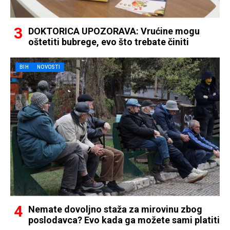
DOKTORICA UPOZORAVA: Vrućine mogu
oštetiti bubrege, evo što trebate činiti
BIH
NOVOSTI
Nemate dovoljno staža za mirovinu zbog
poslodavca? Evo kada ga možete sami platiti