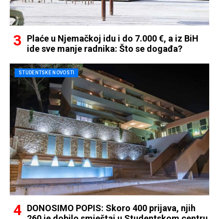
Plaće u Njemačkoj idu i do 7.000 €, a iz BiH
ide sve manje radnika: Što se događa?
STUDENTSKE NOVOSTI
DONOSIMO POPIS: Skoro 400 prijava, njih
260 je dobilo smještaj u Studentskom centru