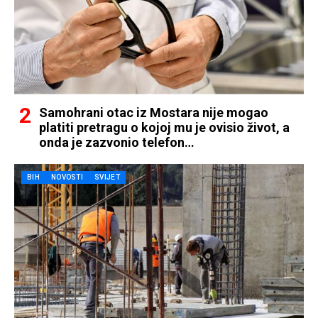
Samohrani otac iz Mostara nije mogao
platiti pretragu o kojoj mu je ovisio život, a
onda je zazvonio telefon…
BIH
NOVOSTI
SVIJET