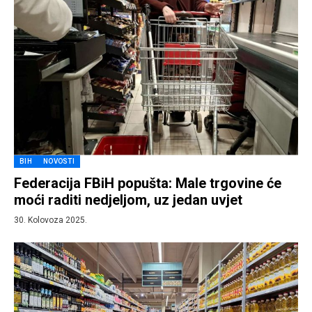
BIH
NOVOSTI
Federacija FBiH popušta: Male trgovine će
moći raditi nedjeljom, uz jedan uvjet
30. Kolovoza 2025.