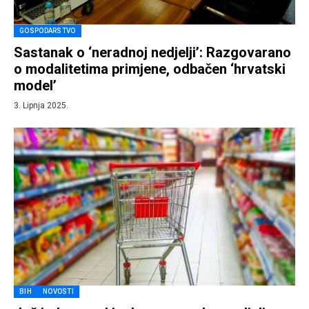
GOSPODARSTVO
Sastanak o ‘neradnoj nedjelji’: Razgovarano
o modalitetima primjene, odbačen ‘hrvatski
model’
3. Lipnja 2025.
BIH
NOVOSTI