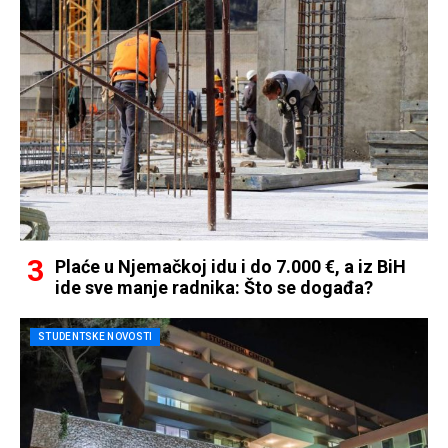
Plaće u Njemačkoj idu i do 7.000 €, a iz BiH
ide sve manje radnika: Što se događa?
STUDENTSKE NOVOSTI