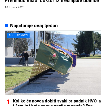
Preminuo mladi doktor iz trebinjske bolnice
10. Lipnja 2025.
Najčitanije ovaj tjedan
BIH
NOVOSTI
Koliko će novca dobiti svaki pripadnik HVO-a
i Armije i koje su sve opcije moguće? Evo