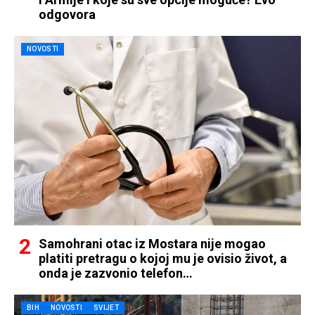
odgovora
NOVOSTI
Samohrani otac iz Mostara nije mogao
platiti pretragu o kojoj mu je ovisio život, a
onda je zazvonio telefon…
BIH
NOVOSTI
SVIJET