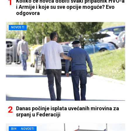
Koliko će novca dobiti svaki pripadnik HVO-a
i Armije i koje su sve opcije moguće? Evo
odgovora
NOVOSTI
Danas počinje isplata uvećanih mirovina za
srpanj u Federaciji
BIH
NOVOSTI