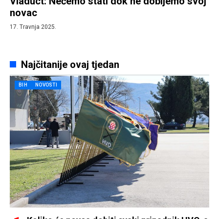
Viaduct: Nećemo stati dok ne dobijemo svoj
novac
17. Travnja 2025.
Najčitanije ovaj tjedan
BIH
NOVOSTI