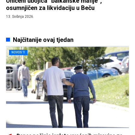
Uhićeni ubojica “balkanske mafije”,
osumnjičen za likvidaciju u Beču
13. Svibnja 2026.
Najčitanije ovaj tjedan
NOVOSTI