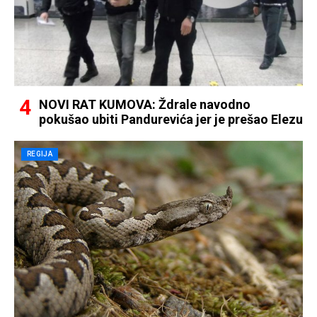
NOVI RAT KUMOVA: Ždrale navodno
pokušao ubiti Pandurevića jer je prešao Elezu
REGIJA