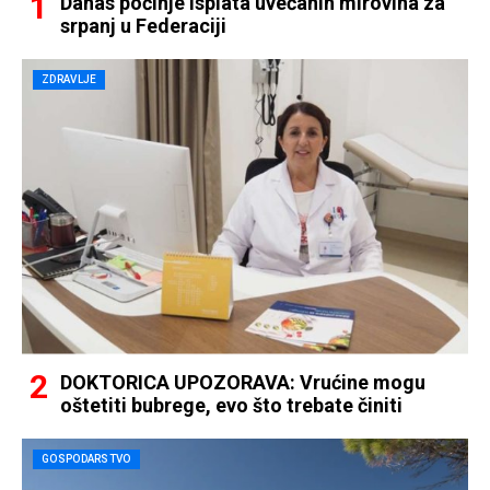
Danas počinje isplata uvećanih mirovina za
srpanj u Federaciji
ZDRAVLJE
DOKTORICA UPOZORAVA: Vrućine mogu
oštetiti bubrege, evo što trebate činiti
GOSPODARSTVO