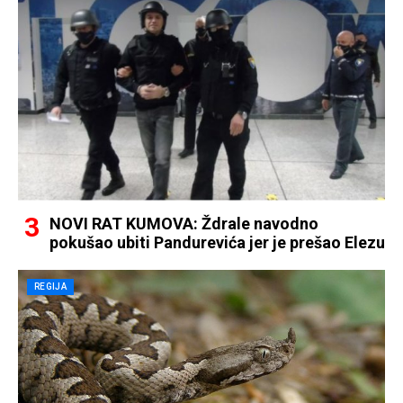
NOVI RAT KUMOVA: Ždrale navodno
pokušao ubiti Pandurevića jer je prešao Elezu
REGIJA