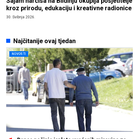
Sajam narcisa na Blidinju okuplja posjetitelje
kroz prirodu, edukaciju i kreativne radionice
30. Svibnja 2026.
Najčitanije ovaj tjedan
NOVOSTI