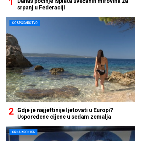
Danas počinje isplata uvećanih mirovina za
srpanj u Federaciji
GOSPODARSTVO
Gdje je najjeftinije ljetovati u Europi?
Uspoređene cijene u sedam zemalja
CRNA KRONIKA