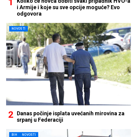
Koliko će novca dobiti svaki pripadnik HVO-a
i Armije i koje su sve opcije moguće? Evo
odgovora
NOVOSTI
Danas počinje isplata uvećanih mirovina za
srpanj u Federaciji
BIH
NOVOSTI