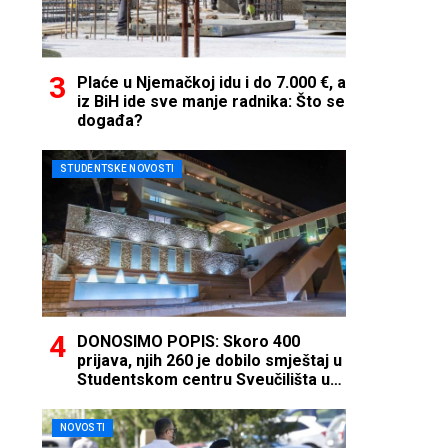
Plaće u Njemačkoj idu i do 7.000 €, a
iz BiH ide sve manje radnika: Što se
događa?
STUDENTSKE NOVOSTI
DONOSIMO POPIS: Skoro 400
prijava, njih 260 je dobilo smještaj u
Studentskom centru Sveučilišta u
Mostaru
NOVOSTI