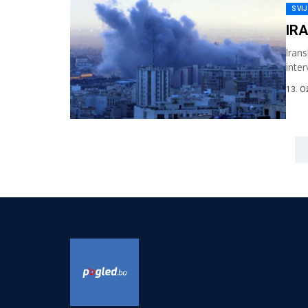
SVI
IRA
Irans
inter
13. O