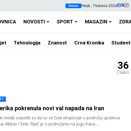
Petak , 7 kolovoz 2026
Danas
OVNICA
NOVOSTI
SPORT
MAGAZIN
ZDR
jet
Tehnologija
Znanost
Crna Kronika
Student
36
Članci
JET
rika pokrenula novi val napada na Iran
ki mediji izvjestili su da su se čule eksplozije u području gradova
r Abbas i Sirik. Riječ je o područjima na jugu Irana...