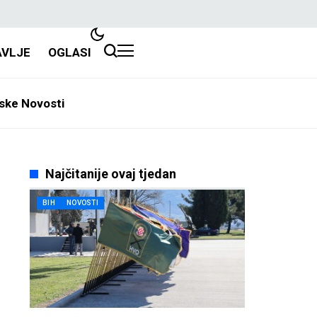
AVLJE
OGLASI
ske Novosti
Najčitanije ovaj tjedan
BIH
NOVOSTI