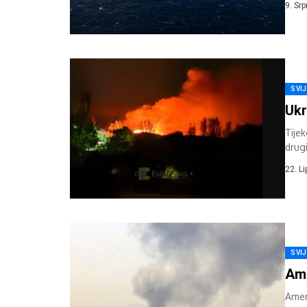
9. Sr
SVI
Ukr
Tije
drug
zabil
22. L
SVI
Ame
Amer