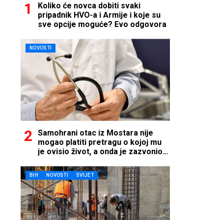
Koliko će novca dobiti svaki
pripadnik HVO-a i Armije i koje su
sve opcije moguće? Evo odgovora
NOVOSTI
Samohrani otac iz Mostara nije
mogao platiti pretragu o kojoj mu
je ovisio život, a onda je zazvonio
telefon…
BIH
NOVOSTI
SVIJET