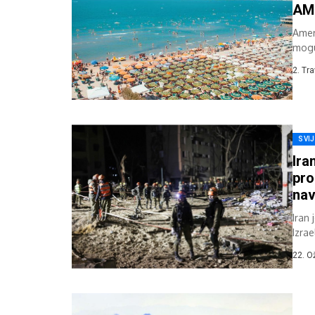
AME
Amer
mogu
poten
2. Tr
SVI
Ira
pro
na
Iran 
Izra
građa
22. O