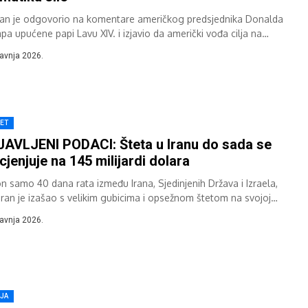
kan je odgovorio na komentare američkog predsjednika Donalda
pa upućene papi Lavu XIV. i izjavio da američki vođa cilja na
lni glas” jer...
ravnja 2026.
JET
AVLJENI PODACI: Šteta u Iranu do sada se
cjenjuje na 145 milijardi dolara
n samo 40 dana rata između Irana, Sjedinjenih Država i Izraela,
ran je izašao s velikim gubicima i opsežnom štetom na svojoj
noj...
ravnja 2026.
IJA