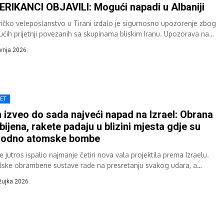
RIKANCI OBJAVILI: Mogući napadi u Albaniji
ičko veleposlanstvo u Tirani izdalo je sigurnosno upozorenje zbog
ćih prijetnji povezanih sa skupinama bliskim Iranu. Upozorava na
cijalne mete diljem Albanije, uključujući...
avnja 2026.
JET
n izveo do sada najveći napad na Izrael: Obrana
bijena, rakete padaju u blizini mjesta gdje su
vodno atomske bombe
je jutros ispalio najmanje četiri nova vala projektila prema Izraelu.
elske obrambene sustave rade na presretanju svakog udara, a
ni su dobili...
žujka 2026.