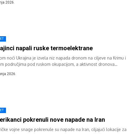
pnja 2026.
JET
ajinci napali ruske termoelektrane
kom noći Ukrajina je izvela niz napada dronom na ciljeve na Krimu i
im područjima pod ruskom okupacijom, a aktivnost dronova
ježena je...
ipnja 2026.
JET
rikanci pokrenuli nove napade na Iran
ičke vojne snage pokrenule su napade na Iran, ciljajući lokacije za