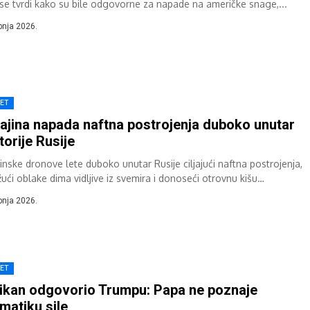
 se tvrdi kako su bile odgovorne za napade na američke snage,...
ibnja 2026.
JET
ajina napada naftna postrojenja duboko unutar
itorije Rusije
jinske dronove lete duboko unutar Rusije ciljajući naftna postrojenja,
ući oblake dima vidljive iz svemira i donoseći otrovnu kišu
stičkim odredištima na Crnom...
ibnja 2026.
JET
ikan odgovorio Trumpu: Papa ne poznaje
matiku sile