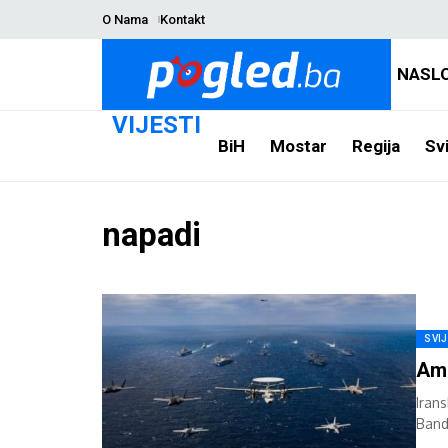
O Nama
Kontakt
NASL
VIJESTI
BiH
Mostar
Regija
Svi
napadi
SVI
Ame
Irans
Banda