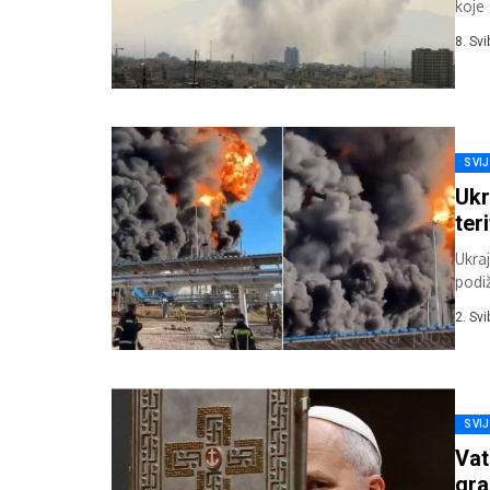
koje
8. Sv
SVI
Ukr
ter
Ukra
podiž
turi
2. Sv
SVI
Vat
gra