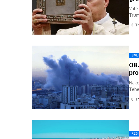
Vati
Trum
“mora
13. T
SVI
OBJ
pro
Nako
Tehe
kritič
10. T
REG