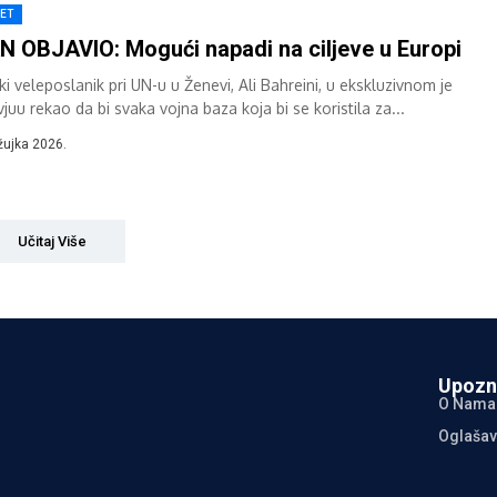
JET
N OBJAVIO: Mogući napadi na ciljeve u Europi
ki veleposlanik pri UN-u u Ženevi, Ali Bahreini, u ekskluzivnom je
vjuu rekao da bi svaka vojna baza koja bi se koristila za...
žujka 2026.
Učitaj Više
Upozn
O Nama
Oglašav