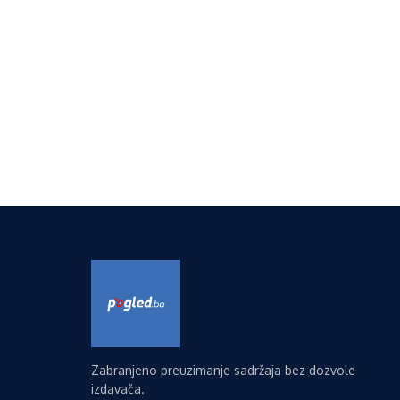
Zabranjeno preuzimanje sadržaja bez dozvole
izdavača.