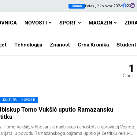
Petak , 7 kolovoz 2026
Danas
OVNICA
NOVOSTI
SPORT
MAGAZIN
ZDR
jet
Tehnologija
Znanost
Crna Kronika
Student
1
Članci
KULTURA
NOVOSTI
biskup Tomo Vukšić uputio Ramazansku
titku
. Tomo Vukšić, vrhbosanski nadbiskup i apostolski upravitelj Vojnog
narijata, u povodu Ramazanskoga bajrama uputio je čestitku reisu-l-