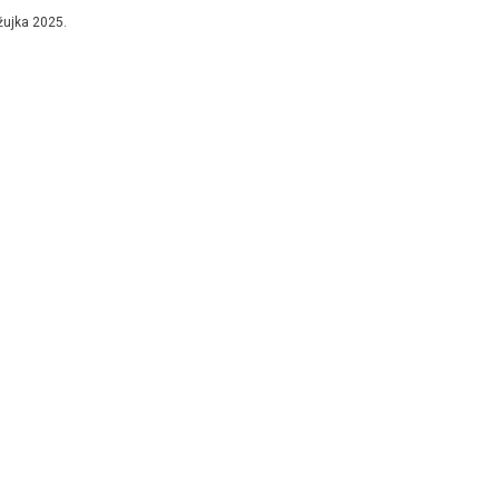
i Islamske zajednice u BiH Huseinu...
žujka 2025.