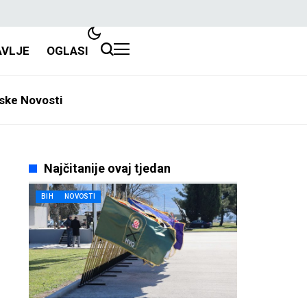
AVLJE
OGLASI
ske Novosti
Najčitanije ovaj tjedan
BIH
NOVOSTI