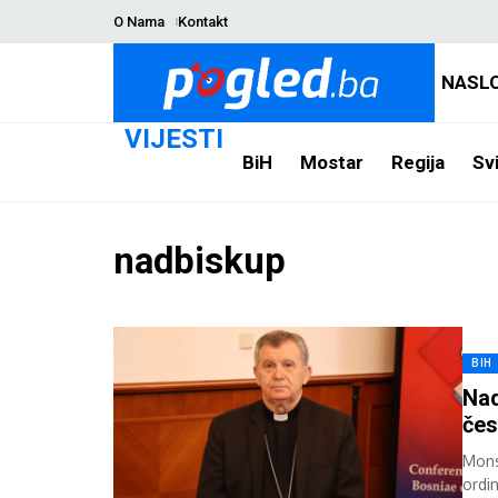
O Nama
Kontakt
NASL
VIJESTI
BiH
Mostar
Regija
Svi
nadbiskup
BIH
Nad
čes
Mons
ordi