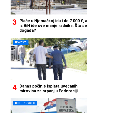
Plaće u Njemačkoj idu i do 7.000 €, a
iz BiH ide sve manje radnika: Što se
događa?
NOVOSTI
Danas počinje isplata uvećanih
mirovina za srpanj u Federaciji
BIH
NOVOSTI