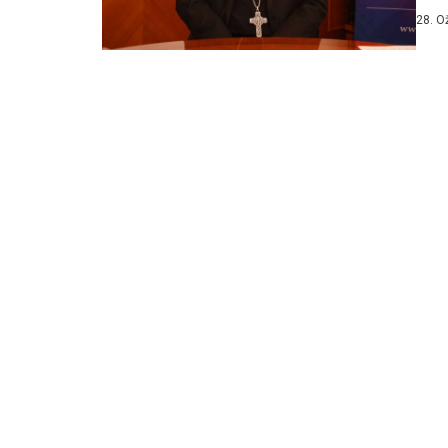
ulem
28. O