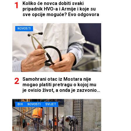
Koliko će novca dobiti svaki
pripadnik HVO-a i Armije i koje su
sve opcije moguće? Evo odgovora
NOVOSTI
Samohrani otac iz Mostara nije
mogao platiti pretragu o kojoj mu
je ovisio život, a onda je zazvonio
telefon…
BIH
NOVOSTI
SVIJET