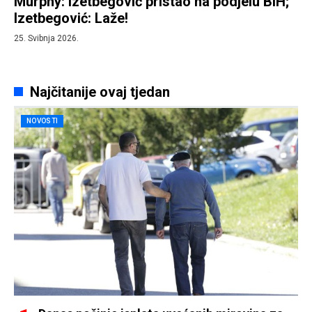
Murphy: Izetbegović pristao na podjelu BiH;
Izetbegović: Laže!
25. Svibnja 2026.
Najčitanije ovaj tjedan
NOVOSTI