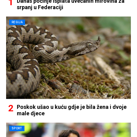
Danas počinje isplata uvećanih mirovina za
srpanj u Federaciji
REGIJA
Poskok ušao u kuću gdje je bila žena i dvoje
male djece
SPORT