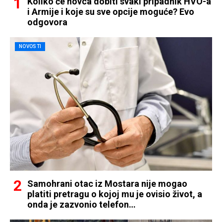
Koliko će novca dobiti svaki pripadnik HVO-a
i Armije i koje su sve opcije moguće? Evo
odgovora
NOVOSTI
Samohrani otac iz Mostara nije mogao
platiti pretragu o kojoj mu je ovisio život, a
onda je zazvonio telefon…