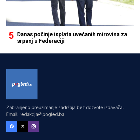
Danas počinje isplata uvećanih mirovina za
srpanj u Federaciji
Zabranjeno preuzimanje sadržaja bez dozvole izdavača.
Email: redakcija@pogled.ba