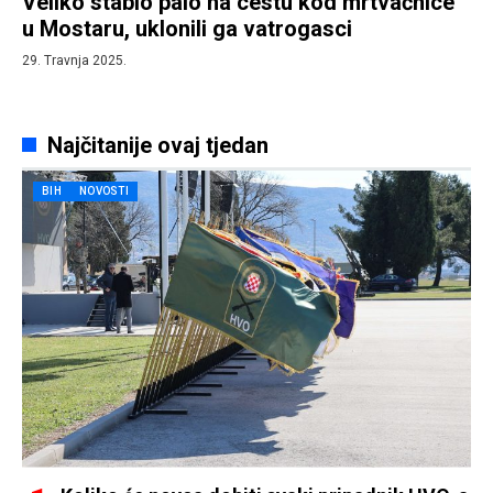
Veliko stablo palo na cestu kod mrtvačnice
u Mostaru, uklonili ga vatrogasci
29. Travnja 2025.
Najčitanije ovaj tjedan
BIH
NOVOSTI