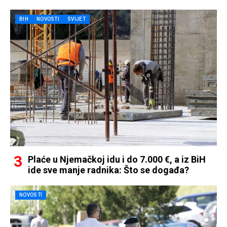
BIH
NOVOSTI
SVIJET
Plaće u Njemačkoj idu i do 7.000 €, a iz BiH
ide sve manje radnika: Što se događa?
NOVOSTI