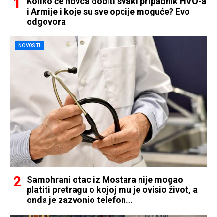
Koliko će novca dobiti svaki pripadnik HVO-a
i Armije i koje su sve opcije moguće? Evo
odgovora
NOVOSTI
Samohrani otac iz Mostara nije mogao
platiti pretragu o kojoj mu je ovisio život, a
onda je zazvonio telefon…