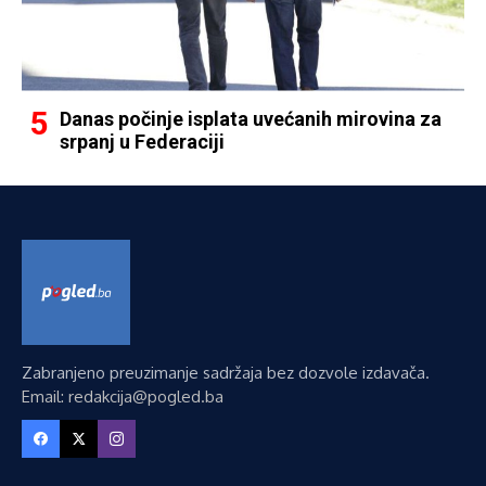
Danas počinje isplata uvećanih mirovina za
srpanj u Federaciji
Zabranjeno preuzimanje sadržaja bez dozvole izdavača.
Email: redakcija@pogled.ba