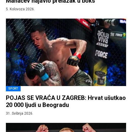
Mahačev najavio prelazak u boks
5. Kolovoza 2026.
SPORT
POJAS SE VRAĆA U ZAGREB: Hrvat ušutkao
20 000 ljudi u Beogradu
31. Svibnja 2026.