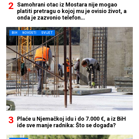
Samohrani otac iz Mostara nije mogao
platiti pretragu o kojoj mu je ovisio život, a
onda je zazvonio telefon…
BIH
NOVOSTI
SVIJET
Plaće u Njemačkoj idu i do 7.000 €, a iz BiH
ide sve manje radnika: Što se događa?