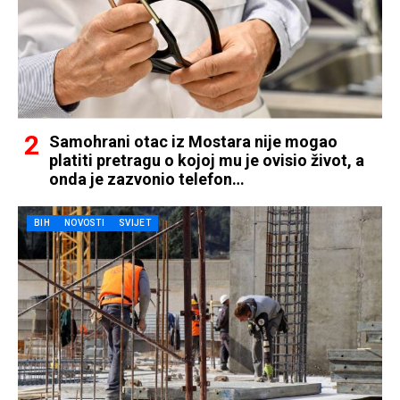
Samohrani otac iz Mostara nije mogao
platiti pretragu o kojoj mu je ovisio život, a
onda je zazvonio telefon…
BIH
NOVOSTI
SVIJET