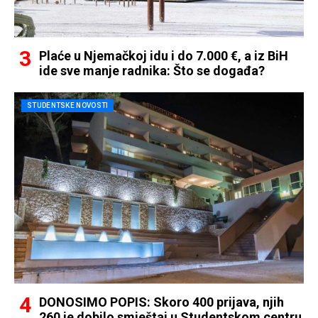
Plaće u Njemačkoj idu i do 7.000 €, a iz BiH
ide sve manje radnika: Što se događa?
STUDENTSKE NOVOSTI
DONOSIMO POPIS: Skoro 400 prijava, njih
260 je dobilo smještaj u Studentskom centru