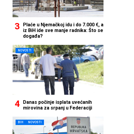
Plaće u Njemačkoj idu i do 7.000 €, a
iz BiH ide sve manje radnika: Što se
događa?
NOVOSTI
Danas počinje isplata uvećanih
mirovina za srpanj u Federaciji
BIH
NOVOSTI