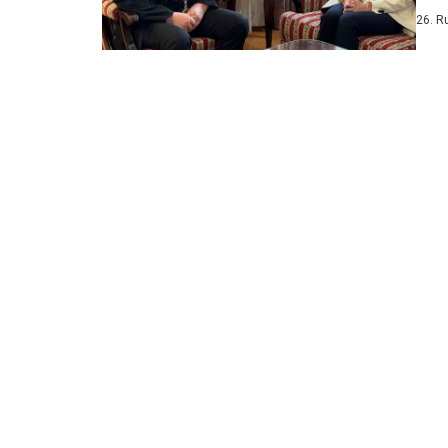
Nadbi
26. R