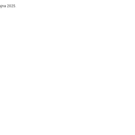
skupskoj rezidenciji u Sarajevu, a u...
ujna 2025.