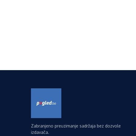
Zabranjeno preuzimanje sadržaja bez dozvole
izdavača.