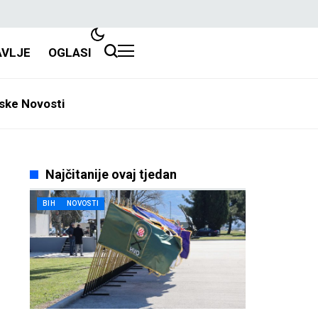
AVLJE
OGLASI
ske Novosti
Najčitanije ovaj tjedan
BIH
NOVOSTI