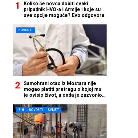
Koliko će novca dobiti svaki
pripadnik HVO-a i Armije i koje su
sve opcije moguće? Evo odgovora
NOVOSTI
Samohrani otac iz Mostara nije
mogao platiti pretragu o kojoj mu
je ovisio život, a onda je zazvonio
telefon…
BIH
NOVOSTI
SVIJET