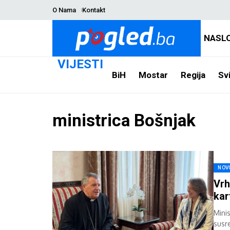
O Nama
Kontakt
NASL
VIJESTI
BiH
Mostar
Regija
Svi
ministrica Bošnjak
NOV
Vrh
kar
Mini
susr