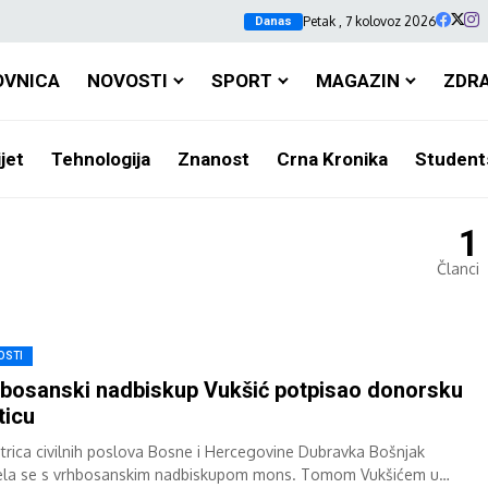
Petak , 7 kolovoz 2026
Danas
OVNICA
NOVOSTI
SPORT
MAGAZIN
ZDR
jet
Tehnologija
Znanost
Crna Kronika
Student
1
Članci
OSTI
bosanski nadbiskup Vukšić potpisao donorsku
ticu
strica civilnih poslova Bosne i Hercegovine Dubravka Bošnjak
ela se s vrhbosanskim nadbiskupom mons. Tomom Vukšićem u