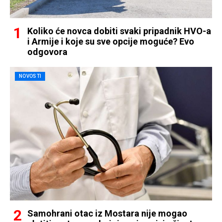
Koliko će novca dobiti svaki pripadnik HVO-a
i Armije i koje su sve opcije moguće? Evo
odgovora
NOVOSTI
Samohrani otac iz Mostara nije mogao