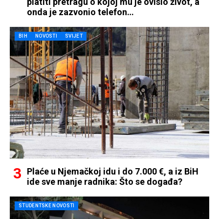
platiti pretragu o kojoj mu je ovisio život, a
onda je zazvonio telefon…
BIH
NOVOSTI
SVIJET
Plaće u Njemačkoj idu i do 7.000 €, a iz BiH
ide sve manje radnika: Što se događa?
STUDENTSKE NOVOSTI