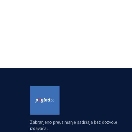
Zabranjeno preuzimanje sadržaja bez dozvole
izdavača.