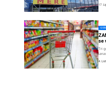
objav
17. L
GOS
ZAN
se 
Tri 
lana
drža
4. Li