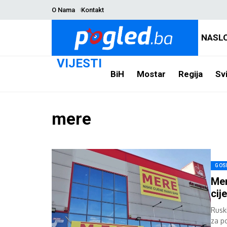
O Nama
Kontakt
NASL
VIJESTI
BiH
Mostar
Regija
Svi
mere
GOS
Mer
cij
Rusk
za p