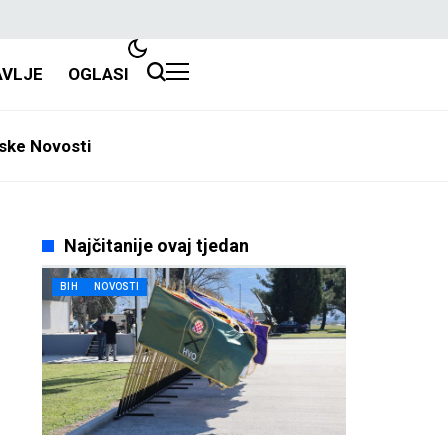
AVLJE
OGLASI
ske Novosti
Najčitanije ovaj tjedan
BIH
NOVOSTI