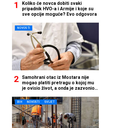
Koliko će novca dobiti svaki
pripadnik HVO-a i Armije i koje su
sve opcije moguće? Evo odgovora
NOVOSTI
Samohrani otac iz Mostara nije
mogao platiti pretragu o kojoj mu
je ovisio život, a onda je zazvonio
telefon…
BIH
NOVOSTI
SVIJET