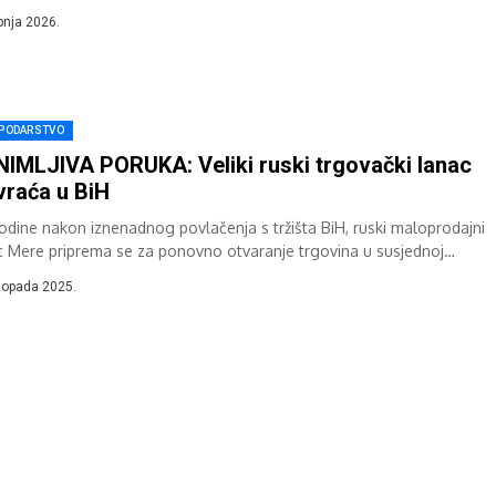
ila...
ipnja 2026.
PODARSTVO
IMLJIVA PORUKA: Veliki ruski trgovački lanac
vraća u BiH
godine nakon iznenadnog povlačenja s tržišta BiH, ruski maloprodajni
c Mere priprema se za ponovno otvaranje trgovina u susjednoj
vi. Prema napisima...
stopada 2025.