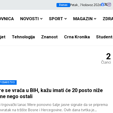
Petak , 7 kolovoz 2026
Danas
OVNICA
NOVOSTI
SPORT
MAGAZIN
ZDR
jet
Tehnologija
Znanost
Crna Kronika
Student
2
Članci
PODARSTVO
e se vraća u BIH, kažu imati će 20 posto niže
ene nego ostali
i trgovački lanac Mere ponovno šalje jasne signale da se priprema
ovratak na tržište Bosne i Hercegovine. Ovih dana tvrtka je