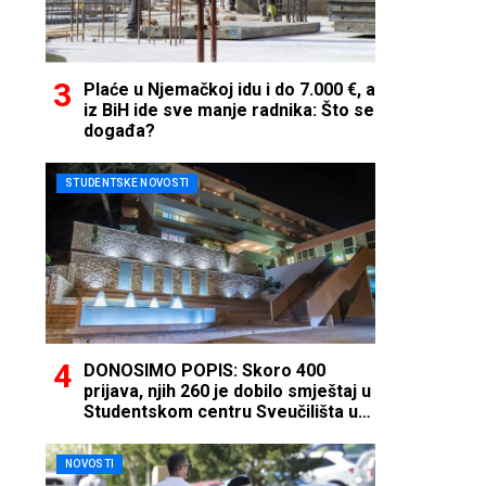
Plaće u Njemačkoj idu i do 7.000 €, a
iz BiH ide sve manje radnika: Što se
događa?
STUDENTSKE NOVOSTI
DONOSIMO POPIS: Skoro 400
prijava, njih 260 je dobilo smještaj u
Studentskom centru Sveučilišta u
Mostaru
NOVOSTI