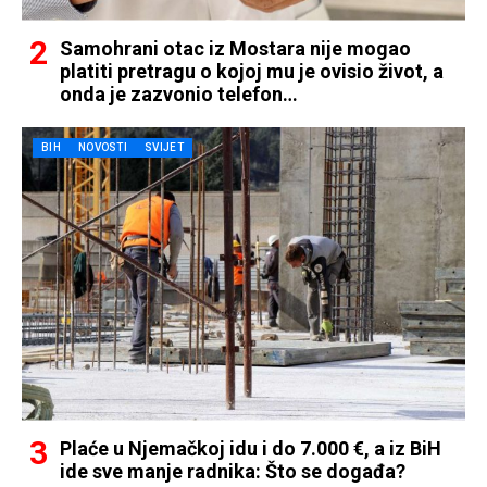
Samohrani otac iz Mostara nije mogao
platiti pretragu o kojoj mu je ovisio život, a
onda je zazvonio telefon…
BIH
NOVOSTI
SVIJET
Plaće u Njemačkoj idu i do 7.000 €, a iz BiH
ide sve manje radnika: Što se događa?