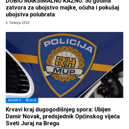
DOBIO MAKSIMALNU KAZNU: 50 godina
zatvora za ubojstvo majke, očuha i pokušaj
ubojstva polubrata
6. Svibnja 2026.
NOVOSTI
REGIJA
Krvavi kraj dugogodišnjeg spora: Ubijen
Damir Novak, predsjednik Općinskog vijeća
Sveti Juraj na Bregu