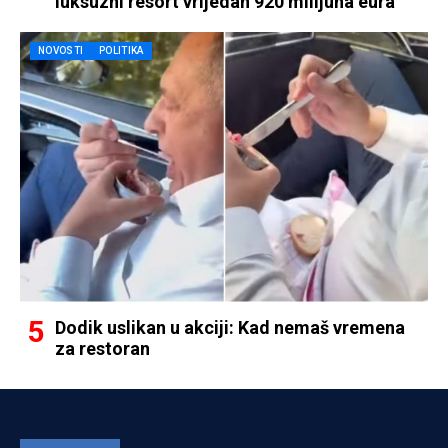
luksuzni resort vrijedan 920 milijuna eura
NOVOSTI
POLITIKA
Dodik uslikan u akciji: Kad nemaš vremena
za restoran