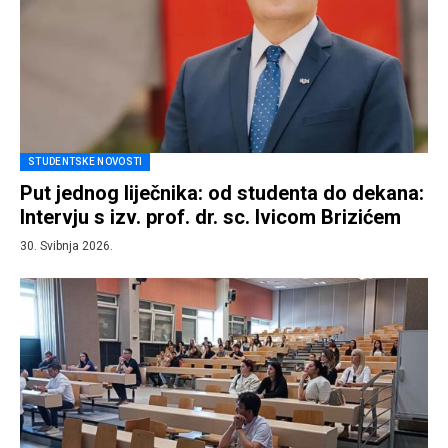
STUDENTSKE NOVOSTI
Put jednog liječnika: od studenta do dekana:
Intervju s izv. prof. dr. sc. Ivicom Brizićem
30. Svibnja 2026.