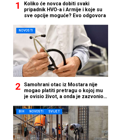
Koliko će novca dobiti svaki
pripadnik HVO-a i Armije i koje su
sve opcije moguće? Evo odgovora
NOVOSTI
Samohrani otac iz Mostara nije
mogao platiti pretragu o kojoj mu
je ovisio život, a onda je zazvonio
telefon…
BIH
NOVOSTI
SVIJET