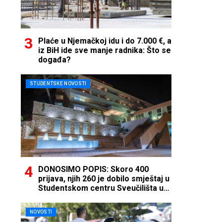
Plaće u Njemačkoj idu i do 7.000 €, a
iz BiH ide sve manje radnika: Što se
događa?
STUDENTSKE NOVOSTI
DONOSIMO POPIS: Skoro 400
prijava, njih 260 je dobilo smještaj u
Studentskom centru Sveučilišta u
Mostaru
NOVOSTI