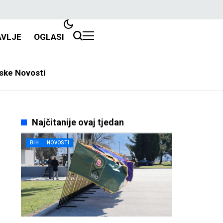
AVLJE
OGLASI
ske Novosti
Najčitanije ovaj tjedan
BIH
NOVOSTI