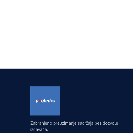
Zabranjeno preuzimanje sadržaja bez dozvole
izdavača.