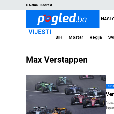
O Nama
Kontakt
NASL
VIJESTI
BiH
Mostar
Regija
Svi
Max Verstappen
SPO
Ver
Nizo
Japan