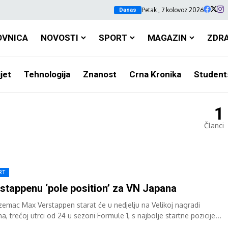
Petak , 7 kolovoz 2026
Danas
OVNICA
NOVOSTI
SPORT
MAGAZIN
ZDR
jet
Tehnologija
Znanost
Crna Kronika
Student
1
Članci
RT
stappenu ‘pole position’ za VN Japana
zemac Max Verstappen starat će u nedjelju na Velikoj nagradi
a, trećoj utrci od 24 u sezoni Formule 1, s najbolje startne pozicije...