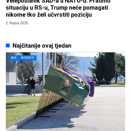
Veleposlanik SAD-a u NATO-u: Pratimo
situaciju u RS-u, Trump neće pomagati
nikome tko želi učvrstiti poziciju
2. Rujna 2025.
Najčitanije ovaj tjedan
BIH
NOVOSTI