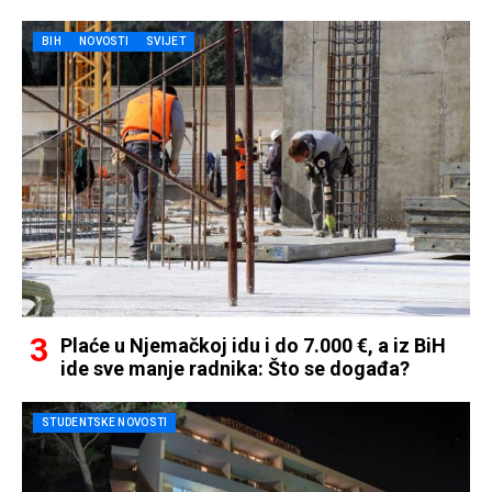
BIH
NOVOSTI
SVIJET
Plaće u Njemačkoj idu i do 7.000 €, a iz BiH
ide sve manje radnika: Što se događa?
STUDENTSKE NOVOSTI