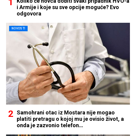
Koliko će novca dobiti svaki pripadnik HVO-a
i Armije i koje su sve opcije moguće? Evo
odgovora
NOVOSTI
Samohrani otac iz Mostara nije mogao
platiti pretragu o kojoj mu je ovisio život, a
onda je zazvonio telefon…