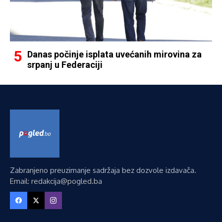
Danas počinje isplata uvećanih mirovina za
srpanj u Federaciji
Zabranjeno preuzimanje sadržaja bez dozvole izdavača.
Email: redakcija@pogled.ba