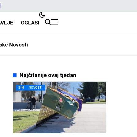
AVLJE
OGLASI
ske Novosti
Najčitanije ovaj tjedan
BIH
NOVOSTI