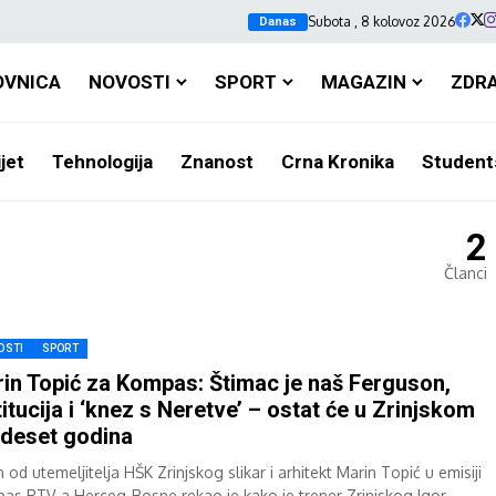
Subota , 8 kolovoz 2026
Danas
OVNICA
NOVOSTI
SPORT
MAGAZIN
ZDR
jet
Tehnologija
Znanost
Crna Kronika
Student
2
Članci
OSTI
SPORT
in Topić za Kompas: Štimac je naš Ferguson,
titucija i ‘knez s Neretve’ – ostat će u Zrinjskom
 deset godina
 od utemeljitelja HŠK Zrinjskog slikar i arhitekt Marin Topić u emisiji
as RTV-a Herceg-Bosne rekao je kako je trener Zrinjskog Igor