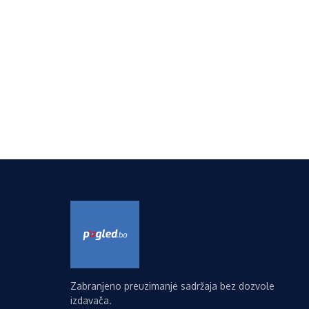
Zabranjeno preuzimanje sadržaja bez dozvole
izdavača.