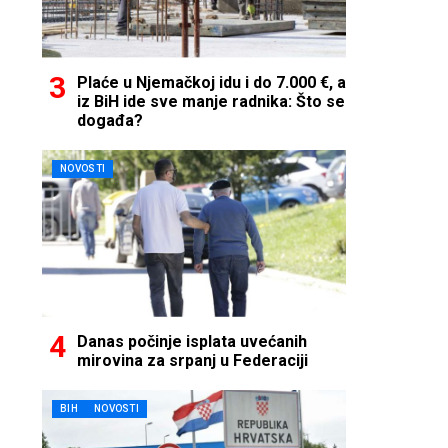
Plaće u Njemačkoj idu i do 7.000 €, a
iz BiH ide sve manje radnika: Što se
događa?
NOVOSTI
Danas počinje isplata uvećanih
mirovina za srpanj u Federaciji
BIH
NOVOSTI