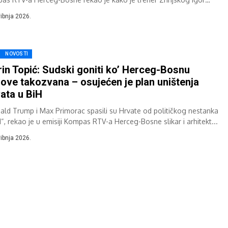
c...
vibnja 2026.
NOVOSTI
in Topić: Sudski goniti ko’ Herceg-Bosnu
ove takozvana – osujećen je plan uništenja
ata u BiH
ald Trump i Max Primorac spasili su Hrvate od političkog nestanka
“, rekao je u emisiji Kompas RTV-a Herceg-Bosne slikar i arhitekt...
vibnja 2026.