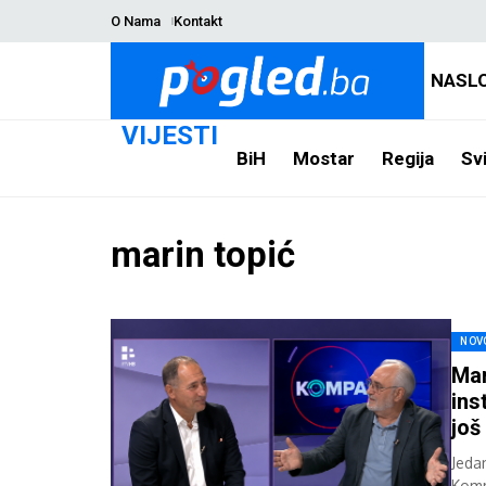
O Nama
Kontakt
NASL
VIJESTI
BiH
Mostar
Regija
Svi
marin topić
NOV
Mar
ins
još
Jedan
Komp