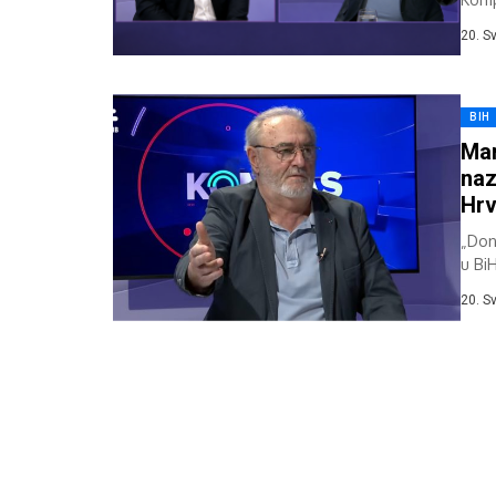
Štima
20. S
BIH
Mar
naz
Hrv
„Don
u BiH
20. S