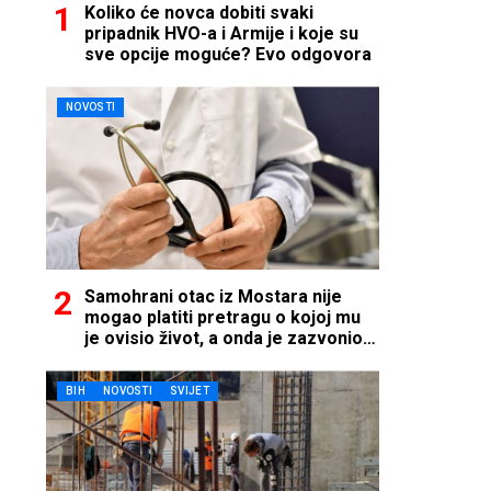
Koliko će novca dobiti svaki
pripadnik HVO-a i Armije i koje su
sve opcije moguće? Evo odgovora
NOVOSTI
Samohrani otac iz Mostara nije
mogao platiti pretragu o kojoj mu
je ovisio život, a onda je zazvonio
telefon…
BIH
NOVOSTI
SVIJET