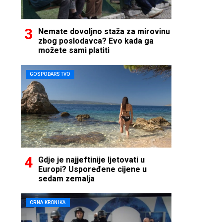
Nemate dovoljno staža za mirovinu
zbog poslodavca? Evo kada ga
možete sami platiti
GOSPODARSTVO
Gdje je najjeftinije ljetovati u
Europi? Uspoređene cijene u
sedam zemalja
CRNA KRONIKA