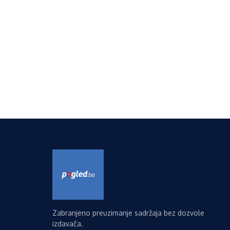
Zabranjeno preuzimanje sadržaja bez dozvole
izdavača.