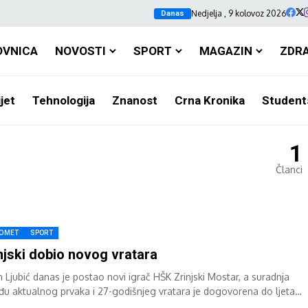
Nedjelja , 9 kolovoz 2026
Danas
OVNICA
NOVOSTI
SPORT
MAGAZIN
ZDR
jet
Tehnologija
Znanost
Crna Kronika
Student
1
Članci
OMET
SPORT
njski dobio novog vratara
n Ljubić danas je postao novi igrač HŠK Zrinjski Mostar, a suradnja
đu aktualnog prvaka i 27-godišnjeg vratara je dogovorena do ljeta
...