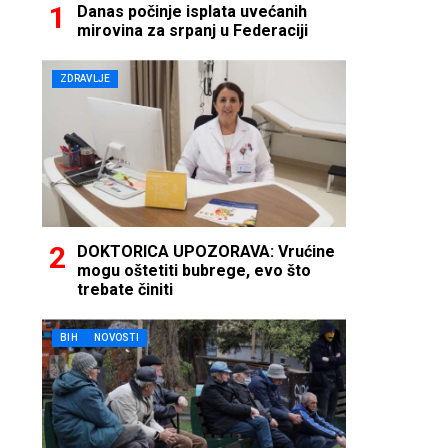
Danas počinje isplata uvećanih
mirovina za srpanj u Federaciji
ZDRAVLJE
DOKTORICA UPOZORAVA: Vrućine
mogu oštetiti bubrege, evo što
trebate činiti
BIH
NOVOSTI