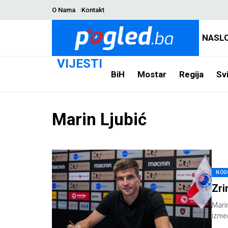
O Nama
Kontakt
NASL
VIJESTI
BiH
Mostar
Regija
Svi
Marin Ljubić
NOG
Zri
Mari
izme
2026.