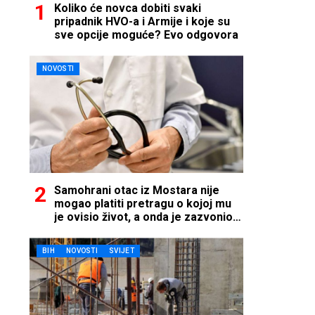
Koliko će novca dobiti svaki
pripadnik HVO-a i Armije i koje su
sve opcije moguće? Evo odgovora
NOVOSTI
Samohrani otac iz Mostara nije
mogao platiti pretragu o kojoj mu
je ovisio život, a onda je zazvonio
telefon…
BIH
NOVOSTI
SVIJET