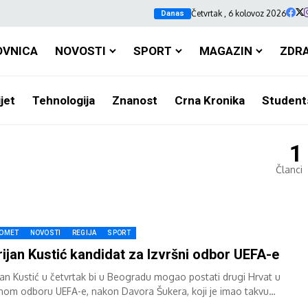
Četvrtak , 6 kolovoz 2026
Danas
OVNICA
NOVOSTI
SPORT
MAGAZIN
ZDR
jet
Tehnologija
Znanost
Crna Kronika
Student
1
Članci
OMET
NOVOSTI
REGIJA
SPORT
ijan Kustić kandidat za Izvršni odbor UEFA-e
jan Kustić u četvrtak bi u Beogradu mogao postati drugi Hrvat u
šnom odboru UEFA-e, nakon Davora Šukera, koji je imao takvu
iju...