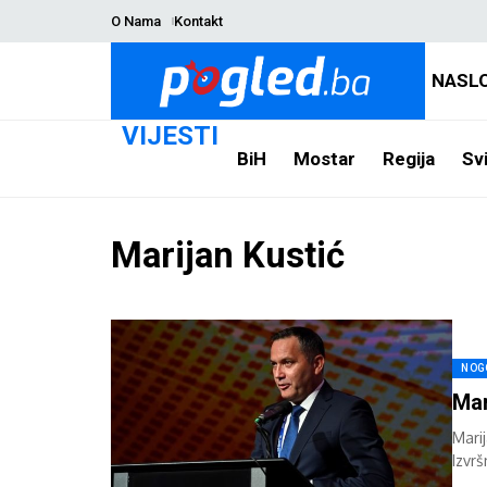
O Nama
Kontakt
NASL
VIJESTI
BiH
Mostar
Regija
Svi
Marijan Kustić
NOG
Mar
Mari
Izvr
funkc