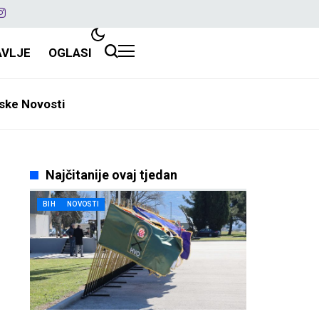
AVLJE
OGLASI
ske Novosti
Najčitanije ovaj tjedan
BIH
NOVOSTI