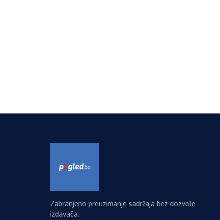
Zabranjeno preuzimanje sadržaja bez dozvole
izdavača.