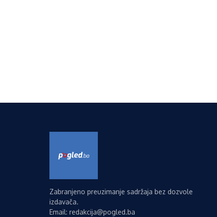
Zabranjeno preuzimanje sadržaja bez dozvole
izdavača.
Email: redakcija@pogled.ba