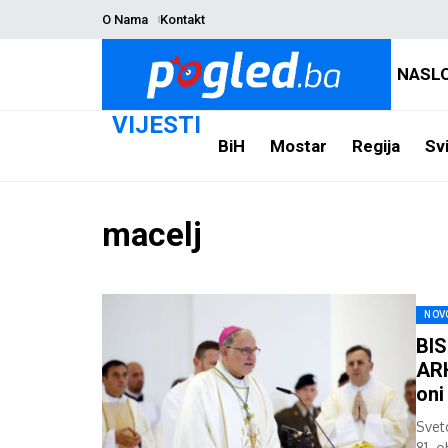
O Nama
Kontakt
NASL
VIJESTI
BiH
Mostar
Regija
Svi
macelj
NOV
BI
ARH
oni
Svet
81. o