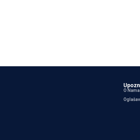
Upozn
O Nama
Oglašav