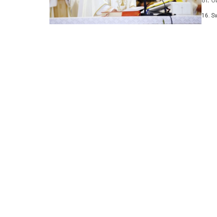
misn
16. S