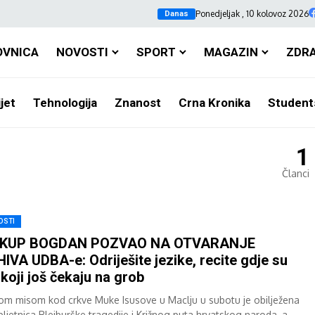
Ponedjeljak , 10 kolovoz 2026
Danas
OVNICA
NOVOSTI
SPORT
MAGAZIN
ZDR
jet
Tehnologija
Znanost
Crna Kronika
Student
1
Članci
OSTI
SKUP BOGDAN POZVAO NA OTVARANJE
IVA UDBA-e: Odriješite jezike, recite gdje su
 koji još čekaju na grob
om misom kod crkve Muke Isusove u Maclju u subotu je obilježena
bljetnica Bleiburške tragedije i Križnog puta hrvatskog naroda, a