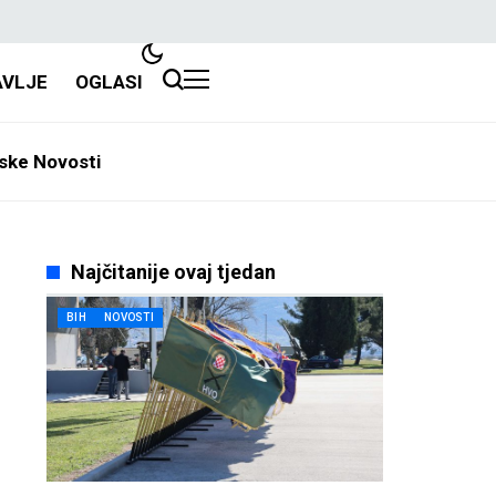
AVLJE
OGLASI
ske Novosti
Najčitanije ovaj tjedan
BIH
NOVOSTI