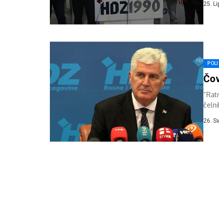
25. L
POLI
Čov
“Ratn
čeln
izjav
26. S