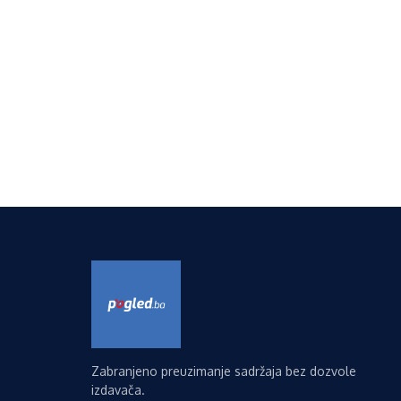
Zabranjeno preuzimanje sadržaja bez dozvole
izdavača.