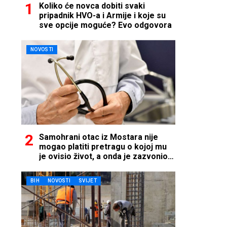
Koliko će novca dobiti svaki
pripadnik HVO-a i Armije i koje su
sve opcije moguće? Evo odgovora
NOVOSTI
Samohrani otac iz Mostara nije
mogao platiti pretragu o kojoj mu
je ovisio život, a onda je zazvonio
telefon…
BIH
NOVOSTI
SVIJET