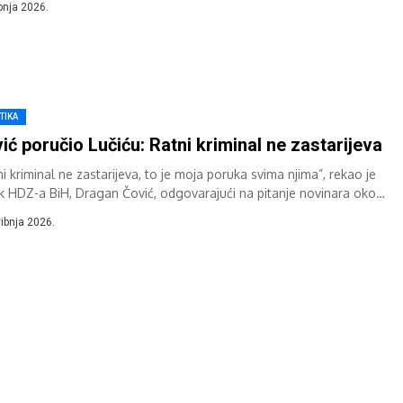
ipnja 2026.
TIKA
ić poručio Lučiću: Ratni kriminal ne zastarijeva
i kriminal ne zastarijeva, to je moja poruka svima njima”, rekao je
ik HDZ-a BiH, Dragan Čović, odgovarajući na pitanje novinara oko
a...
vibnja 2026.