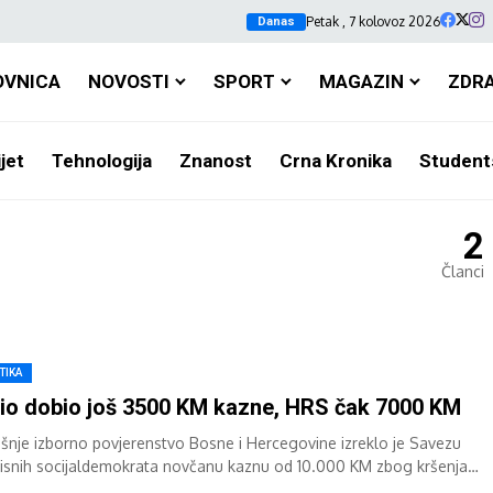
Petak , 7 kolovoz 2026
Danas
OVNICA
NOVOSTI
SPORT
MAGAZIN
ZDR
jet
Tehnologija
Znanost
Crna Kronika
Student
2
Članci
TIKA
io dobio još 3500 KM kazne, HRS čak 7000 KM
išnje izborno povjerenstvo Bosne i Hercegovine izreklo je Savezu
isnih socijaldemokrata novčanu kaznu od 10.000 KM zbog kršenja
nih pravila. Kako je i...