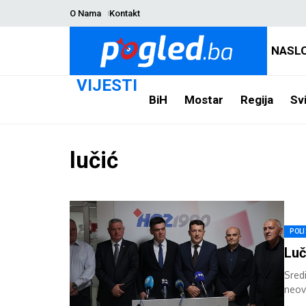
O Nama
Kontakt
NASL
VIJESTI
BiH
Mostar
Regija
Svi
lučić
POLI
Luč
Sred
neov
izbor