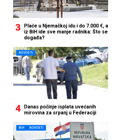
Plaće u Njemačkoj idu i do 7.000 €, a
iz BiH ide sve manje radnika: Što se
događa?
NOVOSTI
Danas počinje isplata uvećanih
mirovina za srpanj u Federaciji
BIH
NOVOSTI