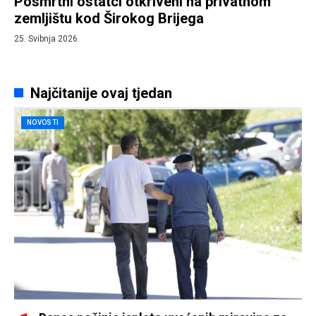
Posmrtni ostatci otkriveni na privatnom
zemljištu kod Širokog Brijega
25. Svibnja 2026.
Najčitanije ovaj tjedan
NOVOSTI