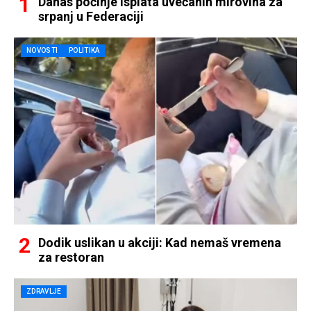
Danas počinje isplata uvećanih mirovina za
srpanj u Federaciji
NOVOSTI
POLITIKA
Dodik uslikan u akciji: Kad nemaš vremena
za restoran
ZDRAVLJE