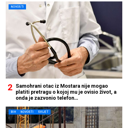
NOVOSTI
Samohrani otac iz Mostara nije mogao
platiti pretragu o kojoj mu je ovisio život, a
onda je zazvonio telefon…
BIH
NOVOSTI
SVIJET