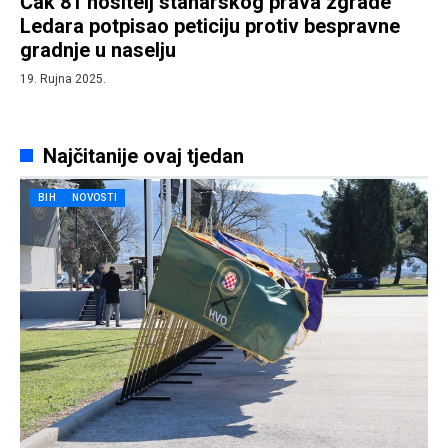
Čak 81 nositelj stanarskog prava zgrade
Ledara potpisao peticiju protiv bespravne
gradnje u naselju
19. Rujna 2025.
Najčitanije ovaj tjedan
BIH
NOVOSTI