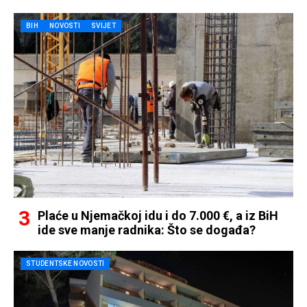
BIH
NOVOSTI
SVIJET
Plaće u Njemačkoj idu i do 7.000 €, a iz BiH
ide sve manje radnika: Što se događa?
STUDENTSKE NOVOSTI