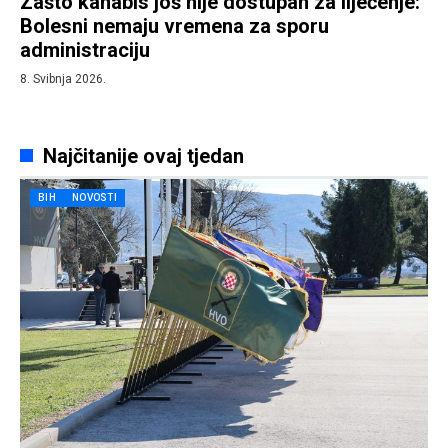
Zašto kanabis još nije dostupan za liječenje:
Bolesni nemaju vremena za sporu
administraciju
8. Svibnja 2026.
Najčitanije ovaj tjedan
BIH
NOVOSTI