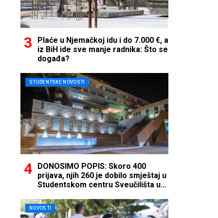
Plaće u Njemačkoj idu i do 7.000 €, a
iz BiH ide sve manje radnika: Što se
događa?
STUDENTSKE NOVOSTI
DONOSIMO POPIS: Skoro 400
prijava, njih 260 je dobilo smještaj u
Studentskom centru Sveučilišta u
Mostaru
NOVOSTI