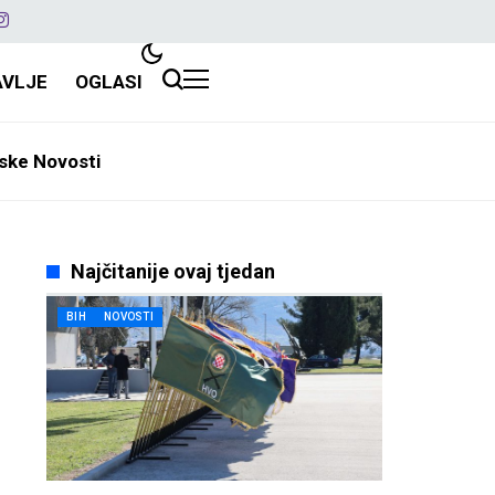
AVLJE
OGLASI
ske Novosti
Najčitanije ovaj tjedan
BIH
NOVOSTI