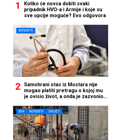
Koliko će novca dobiti svaki
pripadnik HVO-a i Armije i koje su
sve opcije moguće? Evo odgovora
NOVOSTI
Samohrani otac iz Mostara nije
mogao platiti pretragu o kojoj mu
je ovisio život, a onda je zazvonio
telefon…
BIH
NOVOSTI
SVIJET