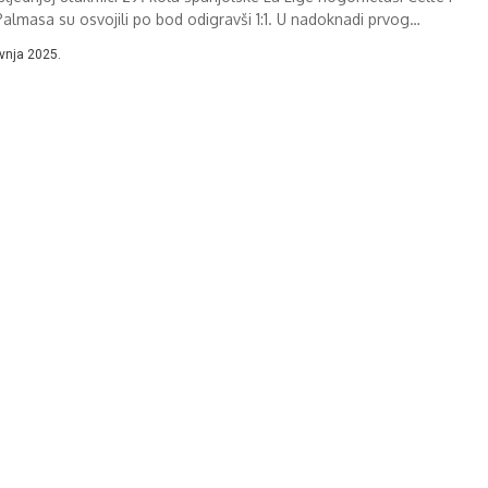
Palmasa su osvojili po bod odigravši 1:1. U nadoknadi prvog
vremena...
avnja 2025.