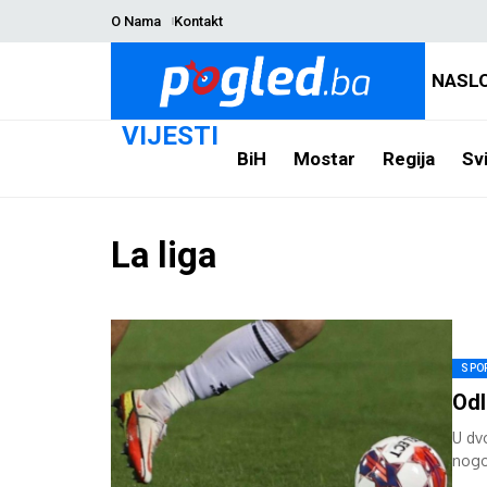
O Nama
Kontakt
NASL
VIJESTI
BiH
Mostar
Regija
Svi
La liga
SPO
Odl
U dv
nogom
5-2. 