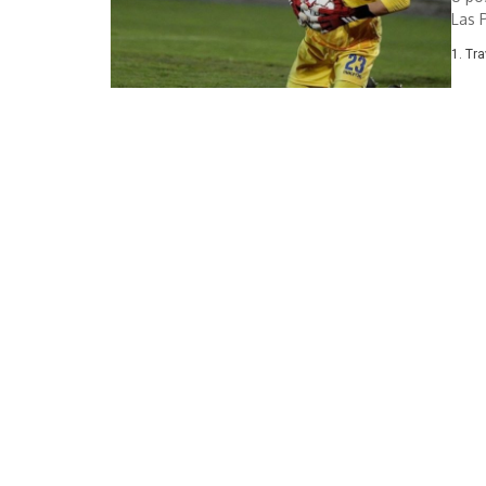
Las 
polu
1. Tr