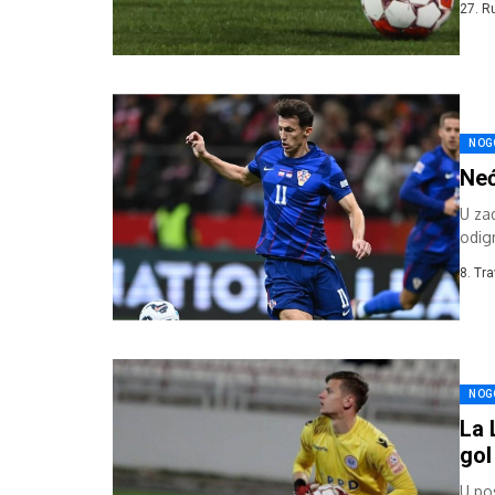
27. R
NOG
Neć
U za
odigr
8. Tr
NOG
La 
gol
U po