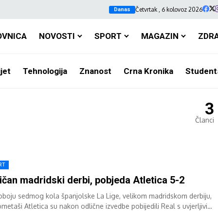
Četvrtak , 6 kolovoz 2026
Danas
OVNICA
NOVOSTI
SPORT
MAGAZIN
ZDR
jet
Tehnologija
Znanost
Crna Kronika
Student
3
Članci
RT
ičan madridski derbi, pobjeda Atletica 5-2
oboju sedmog kola španjolske La Lige, velikom madridskom derbiju,
etaši Atletica su nakon odlične izvedbe pobijedili Real s uvjerljivih
Prije ovog...