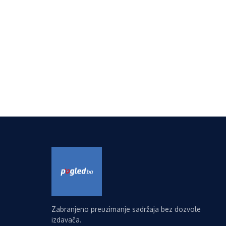
Zabranjeno preuzimanje sadržaja bez dozvole
izdavača.