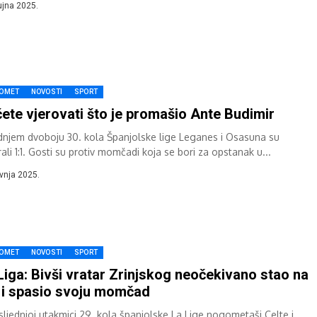
ujna 2025.
OMET
NOVOSTI
SPORT
ete vjerovati što je promašio Ante Budimir
dnjem dvoboju 30. kola Španjolske lige Leganes i Osasuna su
ali 1:1. Gosti su protiv momčadi koja se bori za opstanak u...
avnja 2025.
OMET
NOVOSTI
SPORT
Liga: Bivši vratar Zrinjskog neočekivano stao na
 i spasio svoju momčad
sljednjoj utakmici 29. kola španjolske La Lige nogometaši Celte i