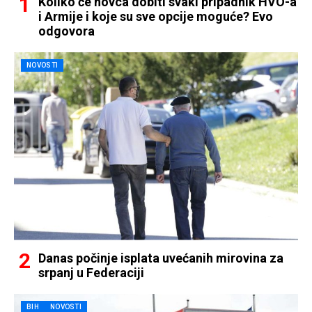
Koliko će novca dobiti svaki pripadnik HVO-a
i Armije i koje su sve opcije moguće? Evo
odgovora
NOVOSTI
Danas počinje isplata uvećanih mirovina za
srpanj u Federaciji
BIH
NOVOSTI