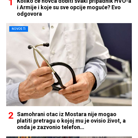
Koliko će novca dobiti svaki pripadnik HVO-a
i Armije i koje su sve opcije moguće? Evo
odgovora
NOVOSTI
Samohrani otac iz Mostara nije mogao
platiti pretragu o kojoj mu je ovisio život, a
onda je zazvonio telefon…