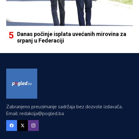
Danas počinje isplata uvećanih mirovina za
srpanj u Federaciji
Zabranjeno preuzimanje sadržaja bez dozvole izdavača.
Email: redakcija@pogled.ba