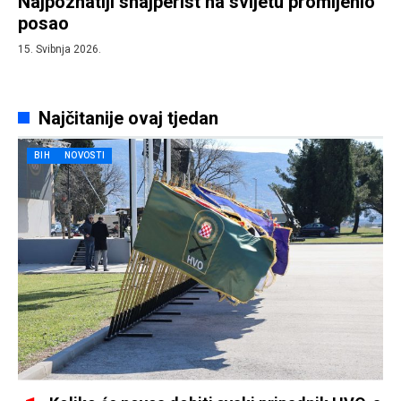
Najpoznatiji snajperist na svijetu promijenio
posao
15. Svibnja 2026.
Najčitanije ovaj tjedan
BIH
NOVOSTI