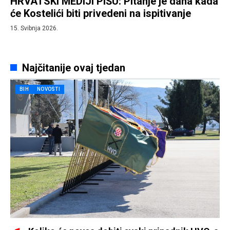
HRVATSKI MEDIJI PIŠU: Pitanje je dana kada
će Kostelići biti privedeni na ispitivanje
15. Svibnja 2026.
Najčitanije ovaj tjedan
BIH
NOVOSTI