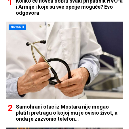
Koliko će novca dobiti svaki pripadnik HVO-a
i Armije i koje su sve opcije moguće? Evo
odgovora
NOVOSTI
Samohrani otac iz Mostara nije mogao
platiti pretragu o kojoj mu je ovisio život, a
onda je zazvonio telefon…