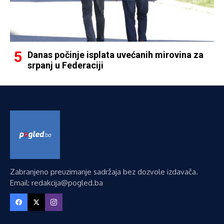
Danas počinje isplata uvećanih mirovina za
srpanj u Federaciji
Zabranjeno preuzimanje sadržaja bez dozvole izdavača.
Email: redakcija@pogled.ba