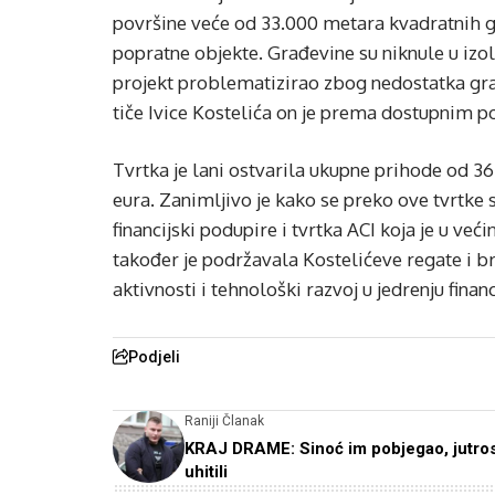
površine veće od 33.000 metara kvadratnih g
popratne objekte. Građevine su niknule u izoli
projekt problematizirao zbog nedostatka gr
tiče Ivice Kostelića on je prema dostupnim po
Tvrtka je lani ostvarila ukupne prihode od 36
eura. Zanimljivo je kako se preko ove tvrtke 
financijski podupire i tvrtka ACI koja je u ve
također je podržavala Kostelićeve regate i b
aktivnosti i tehnološki razvoj u jedrenju finan
Podjeli
Raniji Članak
KRAJ DRAME: Sinoć im pobjegao, jutro
uhitili