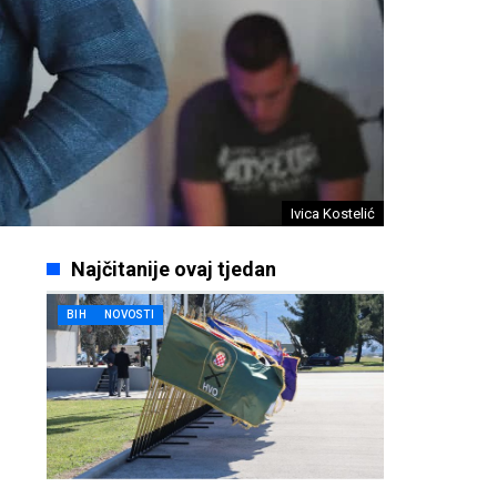
Ivica Kostelić
Najčitanije ovaj tjedan
BIH
NOVOSTI