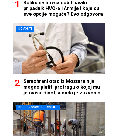
Koliko će novca dobiti svaki
pripadnik HVO-a i Armije i koje su
sve opcije moguće? Evo odgovora
NOVOSTI
Samohrani otac iz Mostara nije
mogao platiti pretragu o kojoj mu
je ovisio život, a onda je zazvonio
telefon…
BIH
NOVOSTI
SVIJET