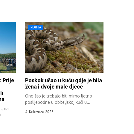
REGIJA
Prije
Poskok ušao u kuću gdje je bila
žena i dvoje male djece
li
Ono što je trebalo biti mirno ljetno
na
poslijepodne u obiteljskoj kući u...
., na
4. Kolovoza 2026.
i