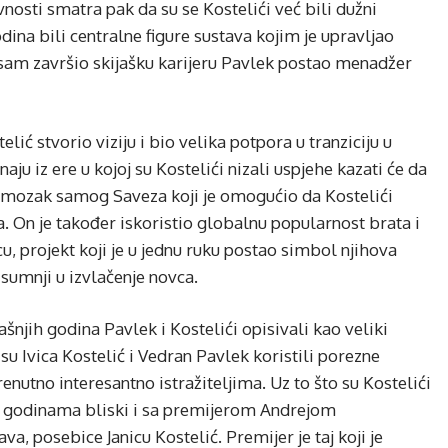
vnosti smatra pak da su se Kostelići već bili dužni
odina bili centralne figure sustava kojim je upravljao
i sam završio skijašku karijeru Pavlek postao menadžer
ić stvorio viziju i bio velika potpora u tranziciju u
u iz ere u kojoj su Kostelići nizali uspjehe kazati će da
jski mozak samog Saveza koji je omogućio da Kostelići
. On je također iskoristio globalnu popularnost brata i
cu, projekt koji je u jednu ruku postao simbol njihova
 sumnji u izvlačenje novca.
ašnjih godina Pavlek i Kostelići opisivali kao veliki
o su Ivica Kostelić i Vedran Pavlek koristili porezne
enutno interesantno istražiteljima. Uz to što su Kostelići
u godinama bliski i sa premijerom Andrejom
, posebice Janicu Kostelić. Premijer je taj koji je