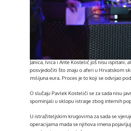
Janica, Ivica i Ante Kostelić još nisu ispitani,
posvjedočiti što znaju o aferi u Hrvatskom sk
milijuna eura. Proces je to koji se odvijao 
O slučaju Pavlek Kostelići se za sada nisu ja
spominjali u sklopu istrage zbog internih pop
U istražiteljskim krugovima za sada se vjeruj
operacijama mada se njihova imena pojavljuj