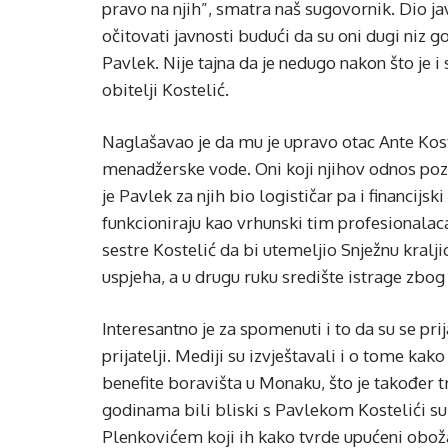
pravo na njih”, smatra naš sugovornik. Dio ja
očitovati javnosti budući da su oni dugi niz g
Pavlek. Nije tajna da je nedugo nakon što je 
obitelji Kostelić.
Naglašavao je da mu je upravo otac Ante Kostel
menadžerske vode. Oni koji njihov odnos poznaj
je Pavlek za njih bio logističar pa i financi
funkcioniraju kao vrhunski tim profesionalaca
sestre Kostelić da bi utemeljio Snježnu kralji
uspjeha, a u drugu ruku središte istrage zbog
Interesantno je za spomenuti i to da su se prij
prijatelji. Mediji su izvještavali i o tome kak
benefite boravišta u Monaku, što je također tr
godinama bili bliski s Pavlekom Kostelići s
Plenkovićem koji ih kako tvrde upućeni obožava