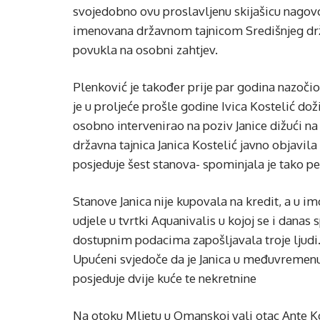
svojedobno ovu proslavljenu skijašicu nagovo
imenovana državnom tajnicom Središnjeg držav
povukla na osobni zahtjev.
Plenković je također prije par godina nazočio
je u proljeće prošle godine Ivica Kostelić do
osobno intervenirao na poziv Janice dižući n
državna tajnica Janica Kostelić javno objavila
posjeduje šest stanova- spominjala je tako pet
Stanove Janica nije kupovala na kredit, a u im
udjele u tvrtki Aquanivalis u kojoj se i danas
dostupnim podacima zapošljavala troje ljudi. U
Upućeni svjedoče da je Janica u međuvremenu 
posjeduje dvije kuće te nekretnine
Na otoku Mljetu u Omanskoj vali otac Ante Kos