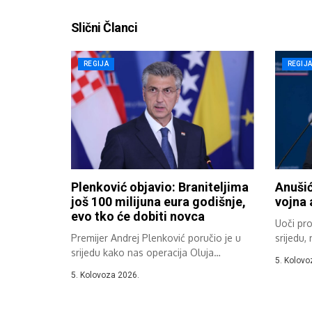
Slični Članci
REGIJA
REGIJ
Plenković objavio: Braniteljima
Anušić
još 100 milijuna eura godišnje,
vojna 
evo tko će dobiti novca
Uoči pro
Premijer Andrej Plenković poručio je u
srijedu, 
srijedu kako nas operacija Oluja
5. Kolovo
podsjeća...
5. Kolovoza 2026.