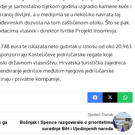
dje je samostalno tijekom godina izgradio kamene kuće i
ranoj divljini, a u medijima se u nekoliko navrata taj
ađevinskih dozvola na tom zaštićenom otoku. Što se pak
dacima vlasnik i direktor tvrtke Projekt Insomnija.
.748 eura te iskazala neto gubitak u iznosu od oko 20.963
sponzoriraju Kostelićeve jedriličarske regate koje
ćinski državnom vlasništvu. Hrvatska turistička zajednica
rendiranje jedrilice međutim njegove jedriličarske
ciraju i privatne kompanije.
Sljedeći Članak
s ga
Bošnjak i Spence razgovarale o prioritetima
suradnje BiH i Ujedinjenih naroda