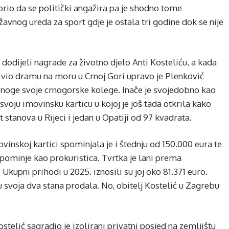
rio da se politički angažira pa je shodno tome
nog ureda za sport gdje je ostala tri godine dok se nije
 dodijeli nagrade za životno djelo Anti Kosteliću, a kada
živio dramu na moru u Crnoj Gori upravo je Plenković
a noge svoje crnogorske kolege. Inače je svojedobno kao
 svoju imovinsku karticu u kojoj je još tada otkrila kako
 stanova u Rijeci i jedan u Opatiji od 97 kvadrata.
ovinskoj kartici spominjala je i štednju od 150.000 eura te
 spominje kao prokuristica. Tvrtka je lani prema
kupni prihodi u 2025. iznosili su joj oko 81.371 euro.
svoja dva stana prodala. No, obitelj Kostelić u Zagrebu
telić sagradio je izolirani privatni posjed na zemljištu