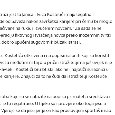
zi jest ta Janica i Ivica Kostelić imaju legalno i
de od Saveza nakon završetka karijere pri čemu bi moglo
aćivane na ruke, i izvučenim novcem. ”Za sada se ne
peraciju fiktivnog izvlačenja novca preko inozemnih tvrtki
.
dobro upućeni sugovornik blizak istrazi.
ce Kostelića otkrivena i na popisima onih koji su koristili
a međutim ni taj dio priče istražiteljima još uvijek nije
avlek i Kostelići bili bliski, ako ne i najbliži suradnici u
 karijere. Znajući za to ne čudi da istražitelji Kosteliće
oba koje su se nalazile na popisu primatelja sredstava i
 je to regulirano. U tijeku su i provjere oko toga jesu li
 Vjeruje se da jesu jer je on kao proslavljeni sportaš imao