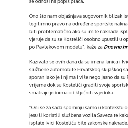
se odnosi na popis plaća.
Ono što nam objašnjava sugovornik blizak istra
legitimno pravo na određene sportske nakna
biti problematično ako su im te naknade ispl
vjeruje da su se Kostelići osobno upustili u o
po Pavlekovom modelu”, kaže za
Dnevno.hr
Kazivalo se ovih dana da su imena Janica i Ivi
službene automobile Hrvatskog skijaškog savez
sporan iako je i njima i više nego jasno da su P
vrijeme dok su Kostelići gradili svoje sportske
smatraju jednima od ključnih svjedoka.
”Oni se za sada spominju samo u kontekstu os
jesu li koristili službena vozila Saveza te kako
isplate Ivici Kosteliću bile zakonske naknade.