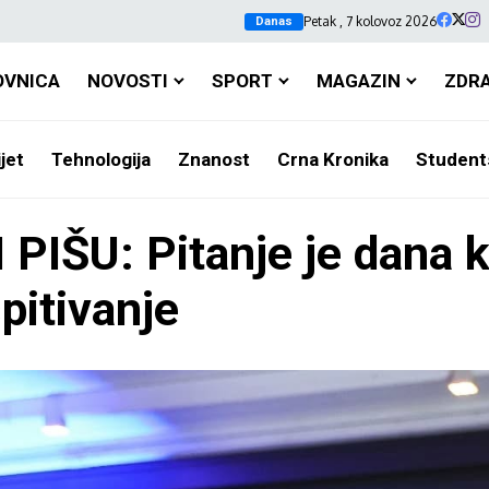
Petak , 7 kolovoz 2026
Danas
OVNICA
NOVOSTI
SPORT
MAGAZIN
ZDR
jet
Tehnologija
Znanost
Crna Kronika
Student
IŠU: Pitanje je dana k
spitivanje