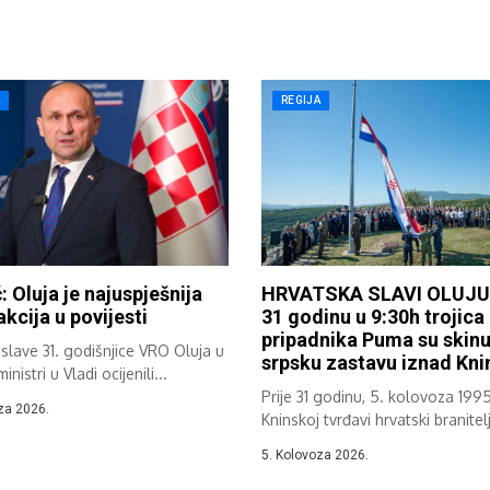
A
REGIJA
: Oluja je najuspješnija
HRVATSKA SLAVI OLUJU: 
akcija u povijesti
31 godinu u 9:30h trojica
pripadnika Puma su skinu
slave 31. godišnjice VRO Oluja u
srpsku zastavu iznad Kni
ministri u Vladi ocijenili...
Prije 31 godinu, 5. kolovoza 1995
za 2026.
Kninskoj tvrđavi hrvatski branitelj
razvili...
5. Kolovoza 2026.