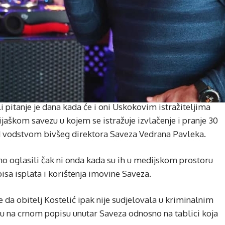
 ali pitanje je dana kada će i oni Uskokovim istražiteljima
ijaškom savezu u kojem se istražuje izvlačenje i pranje 30
pod vodstvom bivšeg direktora Saveza Vedrana Pavleka.
vno oglasili čak ni onda kada su ih u medijskom prostoru
isa isplata i korištenja imovine Saveza.
e da obitelj Kostelić ipak nije sudjelovala u kriminalnim
u na crnom popisu unutar Saveza odnosno na tablici koja