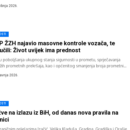
ta. Akcija je...
vibnja 2026.
OSTI
 ŽZH najavio masovne kontrole vozača, te
učili: Život uvijek ima prednost
lju poboljšanja ukupnog stanja sigurnosti u prometu, sprječavanja
ežih prometnih prekršaja, kao i općenitog smanjenja broja prometnih
eća sa teškim posljedicama u...
ravnja 2026.
OSTI
ve na izlazu iz BiH, od danas nova pravila na
nici
aničnim prijelazima Izačić, Velika Kladuša, Gradina, Gradiška i Orašje