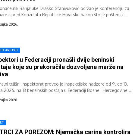
onačelnik Banjaluke Draško Stanivuković održao je konferenciju za
nare ispred Konzulata Republike Hrvatske nakon što je pušten iz
vora zbog odbijanja pregleda na...
žujka 2026.
PODARSTVO
pektori u Federaciji pronašli dvije beninski
taje koje su prekoračile dozvoljene marže na
iva
alni tržišni inspektorat proveo je inspekcijske nadzore od 9. do 13.
ka 2026. na 13 benzinskih postaja u Federaciji Bosne i Hercegovine.
đeno...
žujka 2026.
JET
TRCI ZA POREZOM: Njemačka carina kontrolira