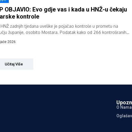
OSTI
 OBJAVIO: Evo gdje vas i kada u HNŽ-u čekaju
arske kontrole
HNŽ zadnjih tjedana uvelike je pojačao kontrole u prometu na
učju županije, osobito Mostara. Podatak kako od 266 kontroliranih
ča samo 55...
ljače 2026.
Učitaj Više
Upozn
O Nama
Oglašav