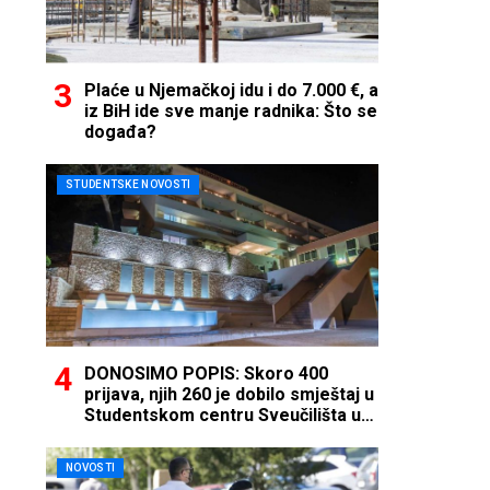
Plaće u Njemačkoj idu i do 7.000 €, a
iz BiH ide sve manje radnika: Što se
događa?
STUDENTSKE NOVOSTI
DONOSIMO POPIS: Skoro 400
prijava, njih 260 je dobilo smještaj u
Studentskom centru Sveučilišta u
Mostaru
NOVOSTI