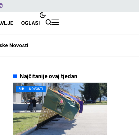
AVLJE
OGLASI
ske Novosti
Najčitanije ovaj tjedan
BIH
NOVOSTI