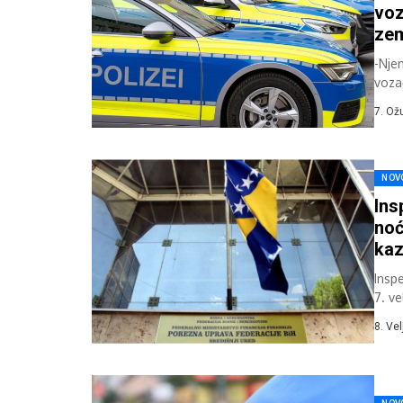
voz
ze
-Nje
voza
javlj
7. Ož
NOV
Ins
noć
ka
Insp
7. v
inspe
8. Ve