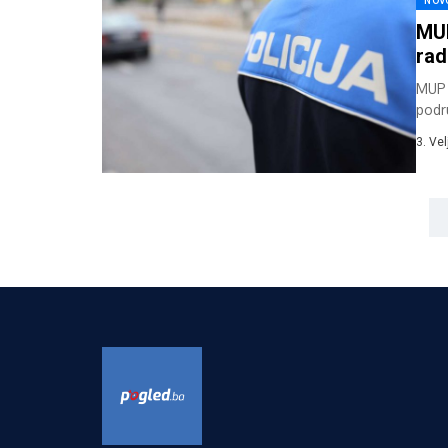
NOV
MUP
rad
MUP 
podr
voza
3. Ve