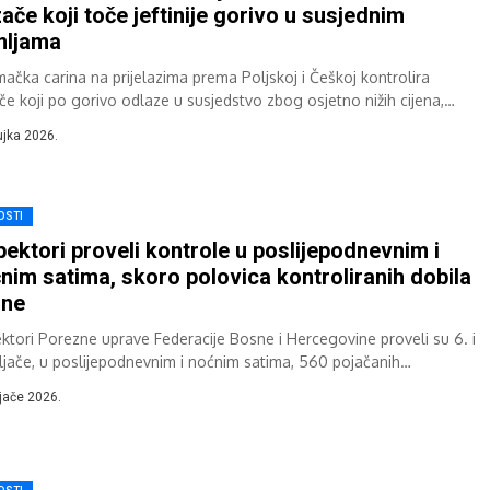
ače koji toče jeftinije gorivo u susjednim
mljama
mačka carina na prijelazima prema Poljskoj i Češkoj kontrolira
če koji po gorivo odlaze u susjedstvo zbog osjetno nižih cijena,
aju njemački mediji...
ujka 2026.
OSTI
pektori proveli kontrole u poslijepodnevnim i
nim satima, skoro polovica kontroliranih dobila
zne
ektori Porezne uprave Federacije Bosne i Hercegovine proveli su 6. i
eljače, u poslijepodnevnim i noćnim satima, 560 pojačanih
kcijskih nadzora na...
ljače 2026.