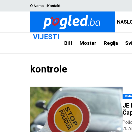
O Nama
Kontakt
NASL
VIJESTI
BiH
Mostar
Regija
Svi
kontrole
CRN
JE 
Čap
Polic
2026