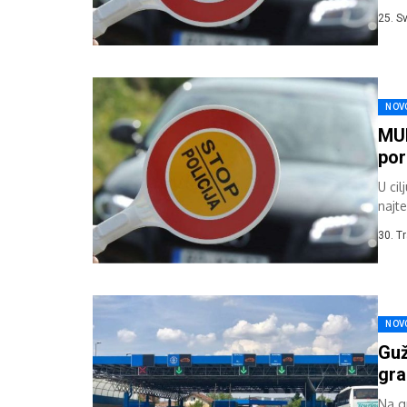
prome
25. S
NOV
MUP
por
U ci
najt
nesr
30. T
NOV
Guž
gra
Na gr