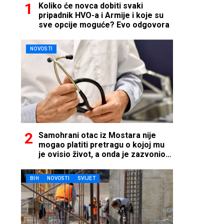
Koliko će novca dobiti svaki
pripadnik HVO-a i Armije i koje su
sve opcije moguće? Evo odgovora
NOVOSTI
Samohrani otac iz Mostara nije
mogao platiti pretragu o kojoj mu
je ovisio život, a onda je zazvonio
telefon…
BIH
NOVOSTI
SVIJET