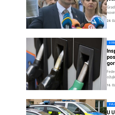
Grad
novi
prit
24. O
GOS
Ins
pos
gor
Feder
ožuj
Utvr
16. O
SVI
U U