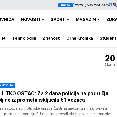
Četvrtak , 6 kolovoz 2026
Danas
OVNICA
NOVOSTI
SPORT
MAGAZIN
ZDR
jet
Tehnologija
Znanost
Crna Kronika
Student
20
Članci
A KRONIKA
LI ITKO OSTAO: Za 2 dana policija na području
ljine iz prometa isključila 61 vozača
ijski službenici Policijske uprave Čapljina tijekom 22. i 23. svibnja
. godine na području PU Čapljina proveli akciju pojačane kontrole