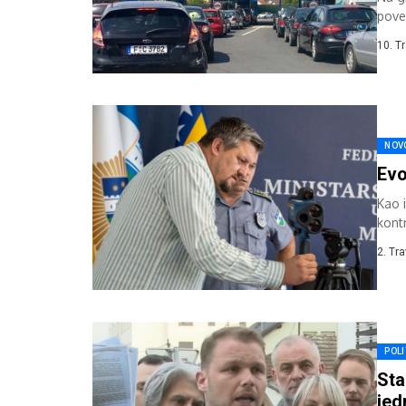
pove
prio
10. T
NOV
Evo
Kao 
kont
pravi
2. Tr
POLI
Sta
je