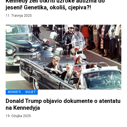
Kennedy želi otkriti uzroke autizma do
jeseni! Genetika, okoliš, cjepiva?!
11. Travnja 2025.
NOVOSTI
SVIJET
Donald Trump objavio dokumente o atentatu
na Kennedyja
19. Ožujka 2025.