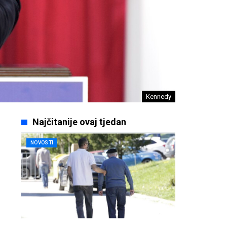
Kennedy
Najčitanije ovaj tjedan
NOVOSTI