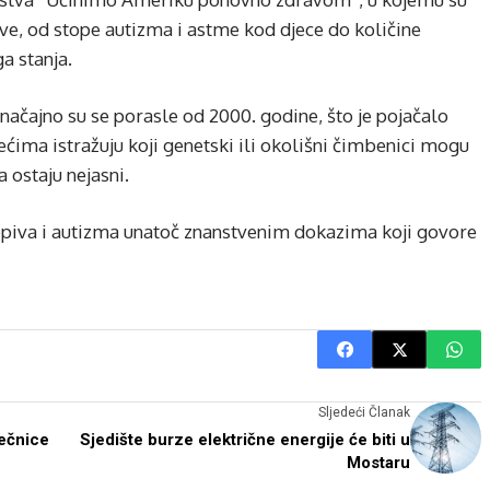
 sve, od stope autizma i astme kod djece do količine
a stanja.
ačajno su se porasle od 2000. godine, što je pojačalo
jećima istražuju koji genetski ili okolišni čimbenici mogu
a ostaju nejasni.
piva i autizma unatoč znanstvenim dokazima koji govore
Sljedeći Članak
ječnice
Sjedište burze električne energije će biti u
Mostaru