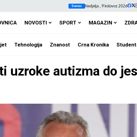
Nedjelja , 9 kolovoz 2026
Danas
OVNICA
NOVOSTI
SPORT
MAGAZIN
ZDR
jet
Tehnologija
Znanost
Crna Kronika
Student
ti uzroke autizma do jes