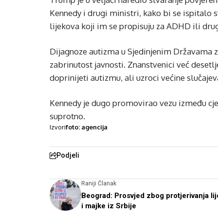
Kennedy i drugi ministri, kako bi se ispitalo
lijekova koji im se propisuju za ADHD ili drug
Dijagnoze autizma u Sjedinjenim Državama zn
zabrinutost javnosti. Znanstvenici već desetl
doprinijeti autizmu, ali uzroci većine slučajev
Kennedy je dugo promovirao vezu između cje
suprotno.
Izvori
foto: agencija
Podjeli
Raniji Članak
Beograd: Prosvjed zbog protjerivanja li
i majke iz Srbije