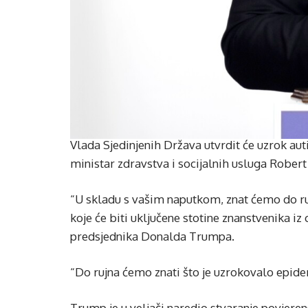
Vlada Sjedinjenih Država utvrdit će uzrok aut
ministar zdravstva i socijalnih usluga Robert
“U skladu s vašim naputkom, znat ćemo do ruj
koje će biti uključene stotine znanstvenika iz
predsjednika Donalda Trumpa.
“Do rujna ćemo znati što je uzrokovalo epide
Trump je u veljači naredio stvaranje povje