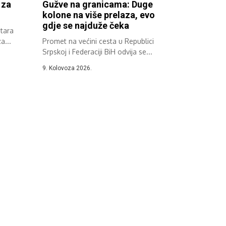
 za
Gužve na granicama: Duge
kolone na više prelaza, evo
gdje se najduže čeka
Stara
a...
Promet na većini cesta u Republici
Srpskoj i Federaciji BiH odvija se...
9. Kolovoza 2026.