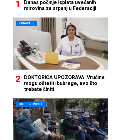
Danas počinje isplata uvećanih
mirovina za srpanj u Federaciji
ZDRAVLJE
DOKTORICA UPOZORAVA: Vrućine
mogu oštetiti bubrege, evo što
trebate činiti
BIH
NOVOSTI