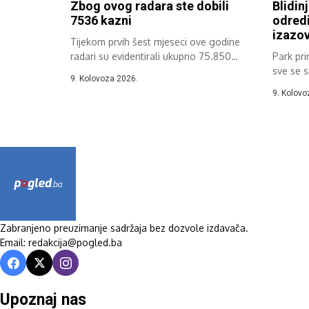
Zbog ovog radara ste dobili
Blidinj
7536 kazni
odredi
izazov
Tijekom prvih šest mjeseci ove godine
radari su evidentirali ukupno 75.850
Park pri
prekršaja...
sve se s
9. Kolovoza 2026.
planinsk
9. Kolovo
Zabranjeno preuzimanje sadržaja bez dozvole izdavača.
Email: redakcija@pogled.ba
Upoznaj nas