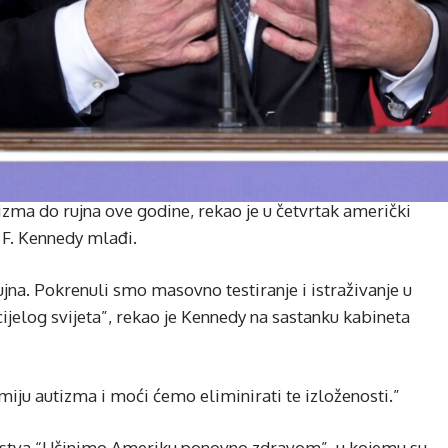
izma do rujna ove godine, rekao je u četvrtak američki
 F. Kennedy mlađi.
na. Pokrenuli smo masovno testiranje i istraživanje u
 cijelog svijeta”, rekao je Kennedy na sastanku kabineta
miju autizma i moći ćemo eliminirati te izloženosti.”
renstva “Učinimo Ameriku ponovno zdravom”, u kojemu su