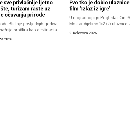
e sve privlačnije ljetno
Evo tko je dobio ulaznice
šte, turizam raste uz
film ‘Izlaz iz igre’
e očuvanja prirode
U nagradnoj igri Pogleda i Cine
rode Blidinje posljednjih godina
Mostar dijelimo 1×2 (2) ulaznice z
nažnije profilira kao destinacija
9. Kolovoza 2026.
og...
za 2026.