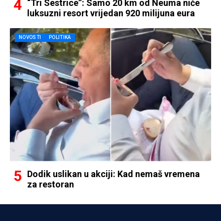
“Tri Sestrice”: Samo 20 km od Neuma niče
luksuzni resort vrijedan 920 milijuna eura
NOVOSTI
POLITIKA
Dodik uslikan u akciji: Kad nemaš vremena
za restoran