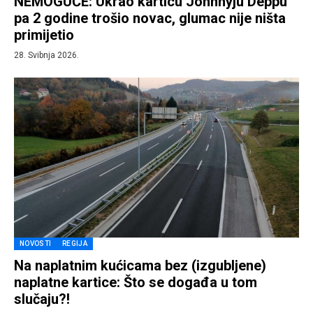
NEMOGUĆE: Ukrao karticu Johnnyju Deppu
pa 2 godine trošio novac, glumac nije ništa
primijetio
28. Svibnja 2026.
NOVOSTI
REGIJA
Na naplatnim kućicama bez (izgubljene)
naplatne kartice: Što se događa u tom
slučaju?!