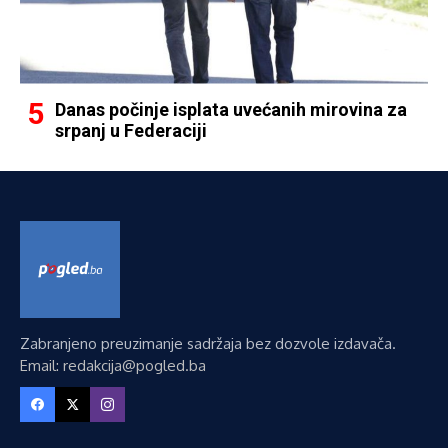
Danas počinje isplata uvećanih mirovina za
srpanj u Federaciji
Zabranjeno preuzimanje sadržaja bez dozvole izdavača.
Email: redakcija@pogled.ba