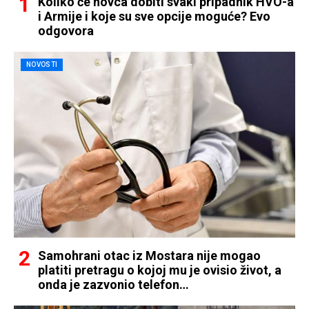
Koliko će novca dobiti svaki pripadnik HVO-a
i Armije i koje su sve opcije moguće? Evo
odgovora
NOVOSTI
Samohrani otac iz Mostara nije mogao
platiti pretragu o kojoj mu je ovisio život, a
onda je zazvonio telefon…