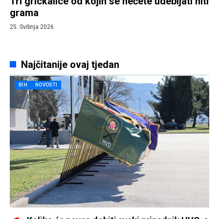
Tri grickalice od kojih se nećete udebljati niti
grama
25. Svibnja 2026.
Najčitanije ovaj tjedan
BIH
NOVOSTI