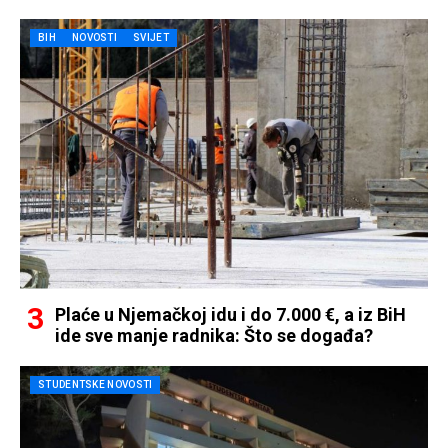
BIH
NOVOSTI
SVIJET
Plaće u Njemačkoj idu i do 7.000 €, a iz BiH
ide sve manje radnika: Što se događa?
STUDENTSKE NOVOSTI