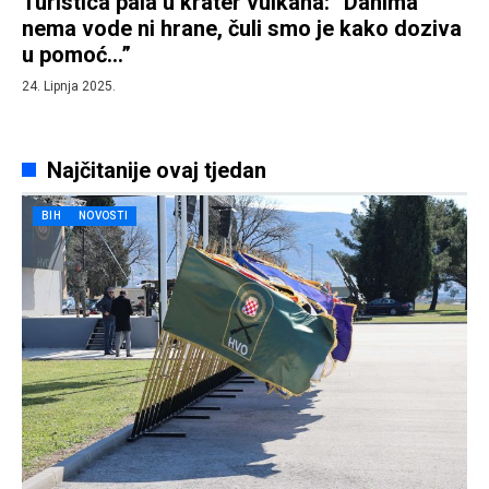
Turistica pala u krater vulkana: “Danima
nema vode ni hrane, čuli smo je kako doziva
u pomoć…”
24. Lipnja 2025.
Najčitanije ovaj tjedan
BIH
NOVOSTI