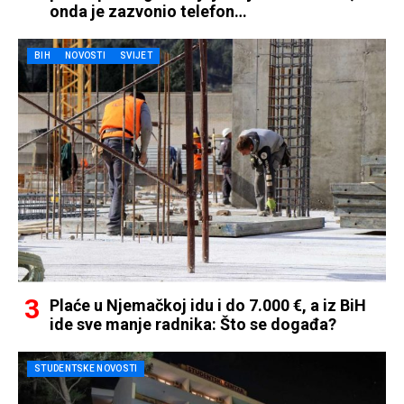
onda je zazvonio telefon…
BIH
NOVOSTI
SVIJET
Plaće u Njemačkoj idu i do 7.000 €, a iz BiH
ide sve manje radnika: Što se događa?
STUDENTSKE NOVOSTI