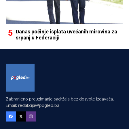
Danas počinje isplata uvećanih mirovina za
srpanj u Federaciji
Zabranjeno preuzimanje sadržaja bez dozvole izdavača.
Email: redakcija@pogled.ba