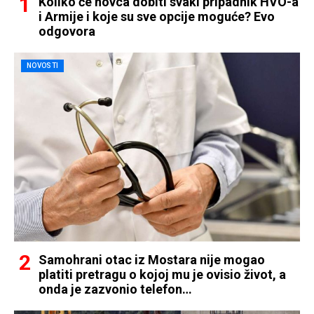
Koliko će novca dobiti svaki pripadnik HVO-a
i Armije i koje su sve opcije moguće? Evo
odgovora
NOVOSTI
Samohrani otac iz Mostara nije mogao
platiti pretragu o kojoj mu je ovisio život, a
onda je zazvonio telefon…