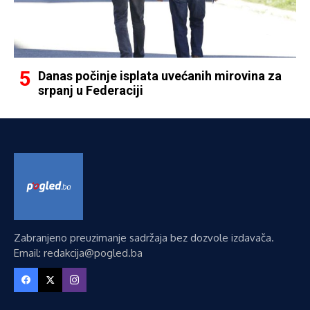
Danas počinje isplata uvećanih mirovina za
srpanj u Federaciji
Zabranjeno preuzimanje sadržaja bez dozvole izdavača.
Email: redakcija@pogled.ba