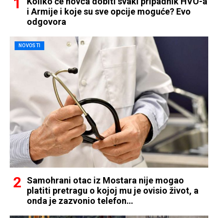
Koliko će novca dobiti svaki pripadnik HVO-a
i Armije i koje su sve opcije moguće? Evo
odgovora
NOVOSTI
Samohrani otac iz Mostara nije mogao
platiti pretragu o kojoj mu je ovisio život, a
onda je zazvonio telefon…